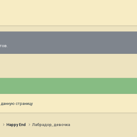
тов.
 данную страницу
и
Happy End
Лабрадор, девочка