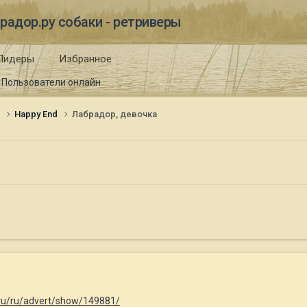
радор.ру собаки - ретриверы
Лидеры
Избранное
Пользователи онлайн
и
Happy End
Лабрадор, девочка
ru/ru/advert/show/149881/