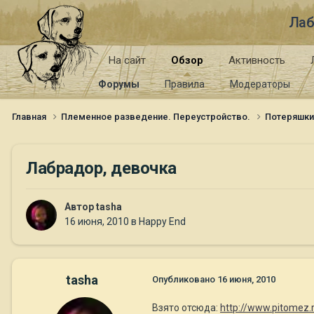
Лаб
На сайт
Обзор
Активность
Форумы
Правила
Модераторы
Главная
Племенное разведение. Переустройство.
Потеряшк
Лабрадор, девочка
Автор
tasha
16 июня, 2010
в
Happy End
tasha
Опубликовано
16 июня, 2010
Взято отсюда:
http://www.pitomez.