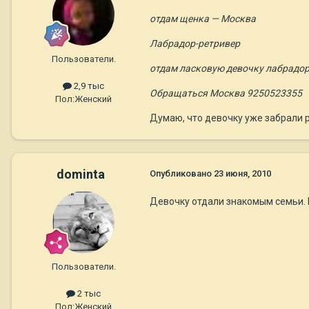
отдам щенка — Москва
Лабрадор-ретривер
Пользователи.
отдам ласковую девочку лабрадора
2,9 тыс
Обращаться Москва 9250523355
Пол:
Женский
Думаю, что девочку уже забрали р
dominta
Опубликовано
23 июня, 2010
Девочку отдали знакомым семьи. 
Пользователи.
2 тыс
Пол:
Женский