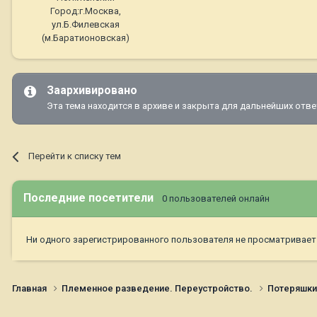
Город:
г.Москва,
ул.Б.Филевская
(м.Баратионовская)
Заархивировано
Эта тема находится в архиве и закрыта для дальнейших отве
Перейти к списку тем
Последние посетители
0 пользователей онлайн
Ни одного зарегистрированного пользователя не просматривает
Главная
Племенное разведение. Переустройство.
Потеряшк