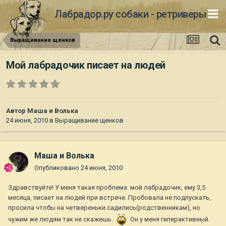
Лабрадор.ру собаки - ретриверы
Выращивание щенков
Мой лабрадочик писает на людей
Автор
Маша и Волька
24 июня, 2010
в
Выращивание щенков
Маша и Волька
Опубликовано
24 июня, 2010
Здравствуйте! У меня такая проблема: мой лабрадочик, ему 3,5
месяца, писает на людей при встрече. Пробовала не подпускать,
просила чтобы на четвереньки садились(родственникам), но
чужим же людям так не скажешь.
Он у меня гиперактивный.