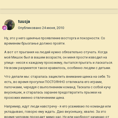
tuusja
Опубликовано
24 июня, 2010
Ну, это у него щенячье проявление восторга и покорности. Со
временем брызганье должно пройти.
А вот от прыгания на людей нужно обязательно отучать. Когда
мой Мишок был в вашем возрасте, он меня прости изводил на
улице - несся к каждому прохожему, пытался прыгать и ласкаться.
Не всем разумеется такое нравилось, особенно людям с детьми.
Что делали мы: старалась зациклить внимание щенка на себе. То
есть, во время прогулки ПОСТОЯННО отвлекала его играми,
палочками, чередуя с выполнением команд. Таскала с собой кучу
вкусняшек, и старалась заранее предотвратить прыжки на
прохожих именно отвлечением щена.
Например, идут люди навстречу - я его усаживаю по команде или
укладываю, говорю ему ждать. Даю вкусняшку, хвалю. За это
время человек проходит мимо нас. Ну или наоборот начинаю от