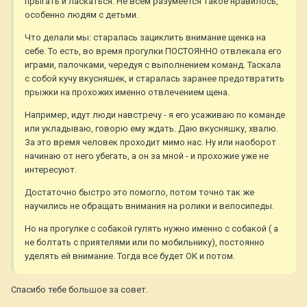
прыгать и ласкаться. Не всем разумеется такое нравилось,
особенно людям с детьми.
Что делали мы: старалась зациклить внимание щенка на
себе. То есть, во время прогулки ПОСТОЯННО отвлекала его
играми, палочками, чередуя с выполнением команд. Таскала
с собой кучу вкусняшек, и старалась заранее предотвратить
прыжки на прохожих именно отвлечением щена.
Например, идут люди навстречу - я его усаживаю по команде
или укладываю, говорю ему ждать. Даю вкусняшку, хвалю.
За это время человек проходит мимо нас. Ну или наоборот
начинаю от него убегать, а он за мной - и прохожие уже не
интересуют.
Достаточно быстро это помогло, потом точно так же
научились не обращать внимания на ролики и велосипеды.
Но на прогулке с собакой гулять нужно именно с собакой ( а
не болтать с приятелями или по мобильнику), постоянно
уделять ей внимание. Тогда все будет ОК и потом.
Спасибо тебе большое за совет.