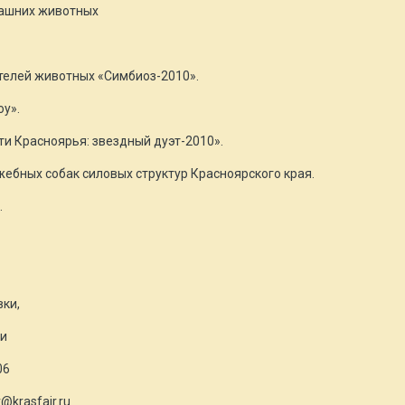
машних животных
ителей животных «Симбиоз-2010».
оу».
и Красноярья: звездный дуэт-2010».
жебных собак силовых структур Красноярского края.
.
вки,
ки
06
v@krasfair.ru