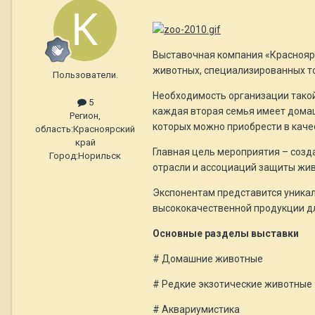
Выставочная компания «Красноярс
животных, специализированных тов
Пользователи.
Необходимость организации такой
5
каждая вторая семья имеет домаш
Регион,
которых можно приобрести в каче
область:
Красноярский
край
Главная цель мероприятия – созд
Город:
Норильск
отрасли и ассоциаций защиты жив
Экспонентам представится уникал
высококачественной продукции дл
Основные разделы выставки
# Домашние животные
# Редкие экзотические животные
# Аквариумистика