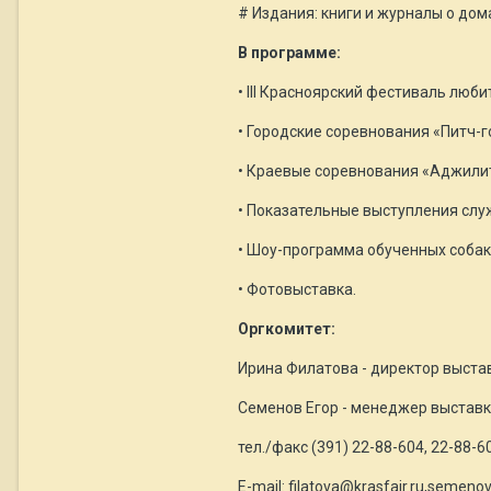
# Издания: книги и журналы о до
В программе:
• III Красноярский фестиваль люб
• Городские соревнования «Питч-г
• Краевые соревнования «Аджилит
• Показательные выступления слу
• Шоу-программа обученных собак
• Фотовыставка.
Оргкомитет:
Ирина Филатова - директор выста
Семенов Егор - менеджер выстав
тел./факс (391) 22-88-604, 22-88-6
E-mail: filatova@krasfair.ru,semeno