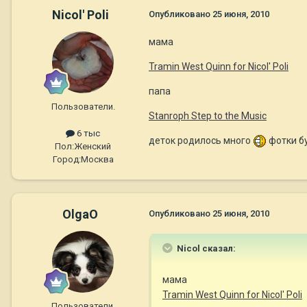
Nicol' Poli
Опубликовано
25 июня, 2010
мама
Tramin West Quinn for Nicol' Poli
папа
Пользователи.
Stanroph Step to the Music
6 тыс
деток родилось много
фотки бу
Пол:
Женский
Город:
Москва
OlgaO
Опубликовано
25 июня, 2010
Nicol сказал:
мама
Tramin West Quinn for Nicol' Poli
Пользователи.