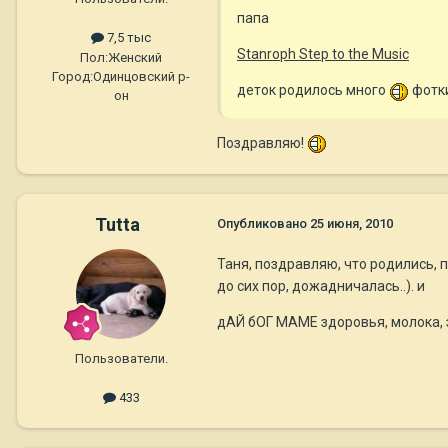
папа
7,5 тыс
Stanroph Step to the Music
Пол:
Женский
Город:
Одинцовcкий р-
деток родилось много
фотки
он
Поздравляю!
Tutta
Опубликовано
25 июня, 2010
Таня, поздравляю, что родились, 
до сих пор, дожадничалась..). и
дАЙ бОГ МАМЕ здоровья, молока, 
Пользователи.
433