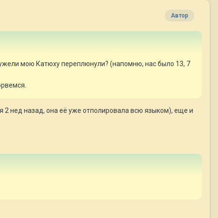
Автор
еужели мою Катюху переплюнули? (напомню, нас было 13, 7
орвемся.
я 2 нед назад, она её уже отполировала всю языком), еще и