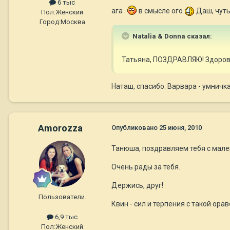
6 тыс
ага
в смысле ого
Даш, чуть
Пол:
Женский
Город:
Москва
Natalia & Donna сказал:
Татьяна, ПОЗДРАВЛЯЮ! Здорово
Наташ, спасибо. Варвара - умничк
Amorozza
Опубликовано
25 июня, 2010
Танюша, поздравляем тебя с мале
Очень рады за тебя.
Держись, друг!
Пользователи.
Квин - сил и терпения с такой орав
6,9 тыс
Пол:
Женский