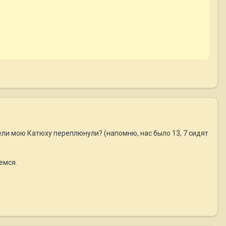
ели мою Катюху переплюнули? (напомню, нас было 13, 7 сидят
емся.