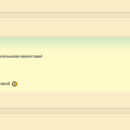
аленькими квинятами!
равой.