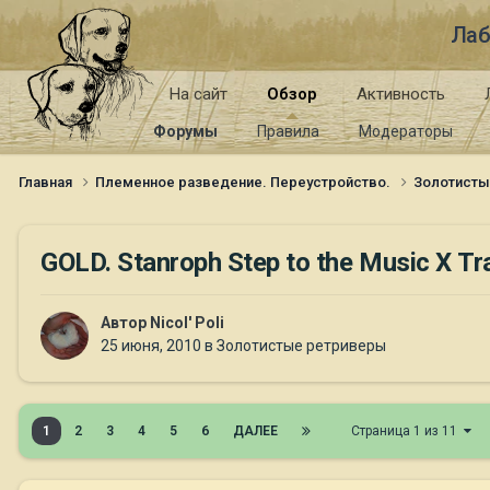
Лаб
На сайт
Обзор
Активность
Форумы
Правила
Модераторы
Главная
Племенное разведение. Переустройство.
Золотист
GOLD. Stanroph Step to the Music Х Tra
Автор
Nicol' Poli
25 июня, 2010
в
Золотистые ретриверы
1
2
3
4
5
6
ДАЛЕЕ
Страница 1 из 11