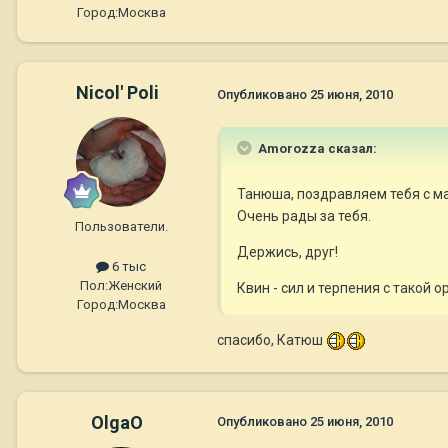
Город:
Москва
Nicol' Poli
Опубликовано
25 июня, 2010
Amorozza сказал:
Танюша, поздравляем тебя с м
Очень рады за тебя.
Пользователи.
Держись, друг!
6 тыс
Пол:
Женский
Квин - сил и терпения с такой о
Город:
Москва
спасибо, Катюш
OlgaO
Опубликовано
25 июня, 2010