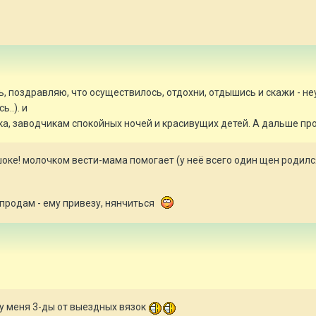
ь, поздравляю, что осуществилось, отдохни, отдышись и скажи - н
..). и
а, заводчикам спокойных ночей и красивущих детей. А дальше пр
шоке! молочком вести-мама помогает (у неё всего один щен родилс
 продам - ему привезу, нянчиться
у меня 3-ды от выездных вязок