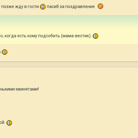
 позже жду в гости
пасиб за поздравление
, когда есть кому подсобить (мама-вестик).
а
нькими квинятами!
ой.