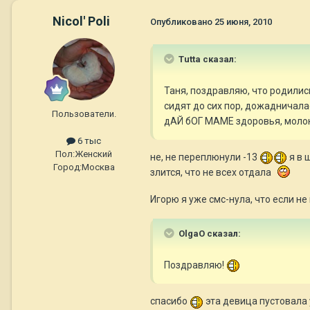
Nicol' Poli
Опубликовано
25 июня, 2010
Tutta сказал:
Таня, поздравляю, что родилис
сидят до сих пор, дожадничалась
Пользователи.
дАЙ бОГ МАМЕ здоровья, молок
6 тыс
Пол:
Женский
не, не переплюнули -13
я в 
Город:
Москва
злится, что не всех отдала
Игорю я уже смс-нула, что если не
OlgaO сказал:
Поздравляю!
спасибо
эта девица пустовала 