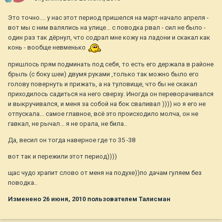
Это точно.... у нас этот период пришелся на март-начало апреля -
вот мы с ним валялись на улице... с поводка рвал - сил не было -
один раз так дёрнул, что содрал мне кожу на ладони и скакал как
конь - вообще невменько
пришлось прям подминать под себя, то есть его держала в районе
брыль (с боку шеи) двумя руками ,только так можно было его
голову повернуть и прижать, а на туловище, что бы не скакал
приходилось садиться на него сверху. Иногда он переворачивался
и выкручивался, и меня за собой на бок сваливал )))) но я его не
отпускала... самое главное, всё это происходило молча, он не
гавкал, не рычал... я не орала, не била..
Да, весил он тогда наверное где то 35 -38
вот так и пережили этот период))))
щас чудо храпит слово от меня на подухе))по дачам гуляем без
поводка..
Изменено
26 июня, 2010
пользователем Талисман