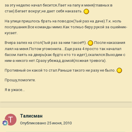
за эту неделю начал бесится.Лает на папу и меня(главных в
стае).Бегает вокруг,не дает себя наказать.
На улице пришлось брать на поводок(1ый раз на даче).Т.к. ноль
послушания.Все команды мимо.Как толкьо беру рукой за ошейник-
кусает.
Вчера залез на стол(1ый раз за ним такое!!!).
После наказания
лаял на меня.Потом угомонила....Еще раза 4 просто так началал
басом лаять на дверь(как будто кто то идет),скалился.Выходим с
ним-а никого нет.Сразу убежад домой(ложная тревога).
Противный он какой то стал.Раньше такого ни разу не было.
Прошу,помогите.
Я в ужасе...
Талисман
Опубликовано
25 июня, 2010