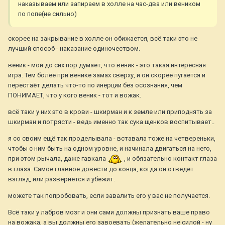
наказываем или запираем в холле на час-два или веником
по попе(не сильно)
скорее на закрывание в холле он обижается, всё таки это не
лучший способ - наказание одиночеством.
веник - мой до сих пор думает, что веник - это такая интересная
игра. Тем более при венике замах сверху, и он скорее пугается и
перестаёт делать что-то по инерции без осознания, чем
ПОНИМАЕТ, что у кого веник - тот и вожак.
всё таки у них это в крови - шкирман и к земле или приподнять за
шкирман и потрясти - ведь именно так сука щенков воспитывает..
я со своим ещё так проделывала - вставала тоже на четвереньки,
чтобы с ним быть на одном уровне, и начинала двигаться на него,
при этом рычала, даже гавкала
, и обязательно контакт глаза
в глаза. Самое главное довести до конца, когда он отведёт
взгляд, или развернётся и убежит.
можете так попробовать, если завалить его у вас не получается.
Всё таки у лабров мозг и они сами должны признать ваше право
на вожака, а вы должны его завоевать (желательно не силой - ну