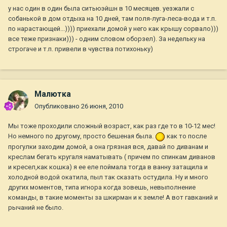
у нас один в один была ситьюэйшн в 10 месяцев. уезжали с
собанькой в дом отдыха на 10 дней, там поля-луга-леса-вода и т.п.
по нарастающей...)))) приехали домой у него как крышу сорвало)))
все теже признаки))) - одним словом оборзел). За недельку на
строгаче и т.п. привели в чувства потихоньку)
Малютка
Опубликовано
26 июня, 2010
Мы тоже проходили сложный возраст, как раз где то в 10-12 мес!
Но немного по другому, просто бешеная была.
как то после
прогулки заходим домой, а она грязная вся, давай по диванам и
креслам бегать кругаля наматывать ( причем по спинкам диванов
и кресел,как кошка) я ее еле поймала тогда в ванну затащила и
холодной водой окатила, пыл так сказать остудила. Ну и много
других моментов, типа игнора когда зовешь, невыполнение
команды, в такие моменты за шкирман и к земле! А вот гавканий и
рычаний не было.