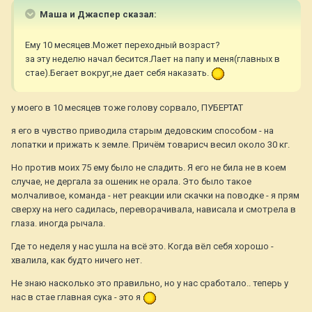
Маша и Джаспер сказал:
Ему 10 месяцев.Может переходный возраст?
за эту неделю начал бесится.Лает на папу и меня(главных в
стае).Бегает вокруг,не дает себя наказать.
у моего в 10 месяцев тоже голову сорвало, ПУБЕРТАТ
я его в чувство приводила старым дедовским способом - на
лопатки и прижать к земле. Причём товарисч весил около 30 кг.
Но против моих 75 ему было не сладить. Я его не била не в коем
случае, не дергала за ошеник не орала. Это было такое
молчаливое, команда - нет реакции или скачки на поводке - я прям
сверху на него садилась, переворачивала, нависала и смотрела в
глаза. иногда рычала.
Где то неделя у нас ушла на всё это. Когда вёл себя хорошо -
хвалила, как будто ничего нет.
Не знаю насколько это правильно, но у нас сработало.. теперь у
нас в стае главная сука - это я