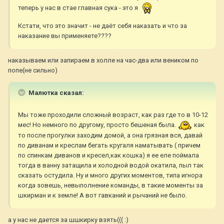
теперь у нас в стае главная сука - это я
Кстати, что это значит - не даёт себя наказать и что за
наказание вы применяете????
наказываем или запираем в холле на час-два или веником по
попе(не сильно)
Малютка сказал:
Мы тоже проходили сложный возраст, как раз где то в 10-12
мес! Но немного по другому, просто бешеная была.
как
то после прогулки заходим домой, а она грязная вся, давай
по диванам и креслам бегать кругаля наматывать ( причем
по спинкам диванов и кресел,как кошка) я ее еле поймала
тогда в ванну затащила и холодной водой окатила, пыл так
сказать остудила. Ну и много других моментов, типа игнора
когда зовешь, невыполнение команды, в такие моменты за
шкирман и к земле! А вот гавканий и рычаний не было.
а у нас не дается за шшкирку взять((( :)