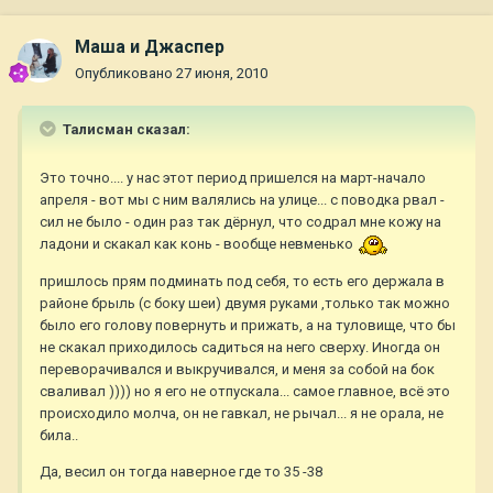
Маша и Джаспер
Опубликовано
27 июня, 2010
Талисман сказал:
Это точно.... у нас этот период пришелся на март-начало
апреля - вот мы с ним валялись на улице... с поводка рвал -
сил не было - один раз так дёрнул, что содрал мне кожу на
ладони и скакал как конь - вообще невменько
пришлось прям подминать под себя, то есть его держала в
районе брыль (с боку шеи) двумя руками ,только так можно
было его голову повернуть и прижать, а на туловище, что бы
не скакал приходилось садиться на него сверху. Иногда он
переворачивался и выкручивался, и меня за собой на бок
сваливал )))) но я его не отпускала... самое главное, всё это
происходило молча, он не гавкал, не рычал... я не орала, не
била..
Да, весил он тогда наверное где то 35 -38