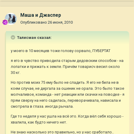
Маша и Джаспер
Опубликовано
26 июня, 2010
Талисман сказал:
у моего в 10 месяцев тоже голову сорвало, ПУБЕРТАТ
я его в чувство приводила старым дедовским способом - на
лопатки и прижать к земле. Причём товарисч весил около
30 кг.
Но против моих 75 ему было не сладить. Я его не била не в
коем случае, не дергала за ошеник не орала. Это было такое
молчаливое, команда - нет реакции или скачки на поводке - я
прям сверху на него садилась, переворачивала, нависала и
смотрела в глаза. иногда рычала.
Где то неделя у нас ушла на всё это. Когда вёл себя хорошо -
хвалила, как будто ничего нет.
Не знаю насколько это правильно, но у нас сработало..