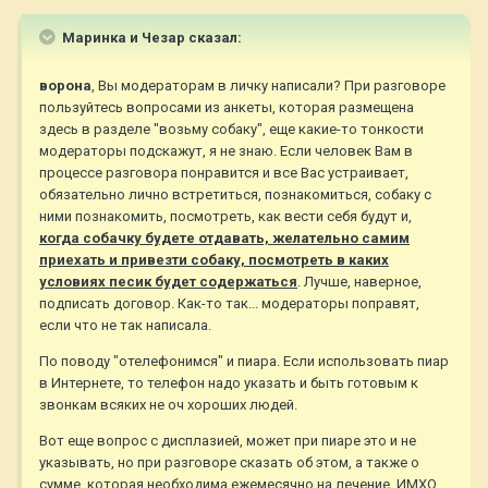
Маринка и Чезар сказал:
ворона
, Вы модераторам в личку написали? При разговоре
пользуйтесь вопросами из анкеты, которая размещена
здесь в разделе "возьму собаку", еще какие-то тонкости
модераторы подскажут, я не знаю. Если человек Вам в
процессе разговора понравится и все Вас устраивает,
обязательно лично встретиться, познакомиться, собаку с
ними познакомить, посмотреть, как вести себя будут и,
когда собачку будете отдавать, желательно самим
приехать и привезти собаку, посмотреть в каких
условиях песик будет содержаться
. Лучше, наверное,
подписать договор. Как-то так... модераторы поправят,
если что не так написала.
По поводу "отелефонимся" и пиара. Если использовать пиар
в Интернете, то телефон надо указать и быть готовым к
звонкам всяких не оч хороших людей.
Вот еще вопрос с дисплазией, может при пиаре это и не
указывать, но при разговоре сказать об этом, а также о
сумме, которая необходима ежемесячно на лечение, ИМХО