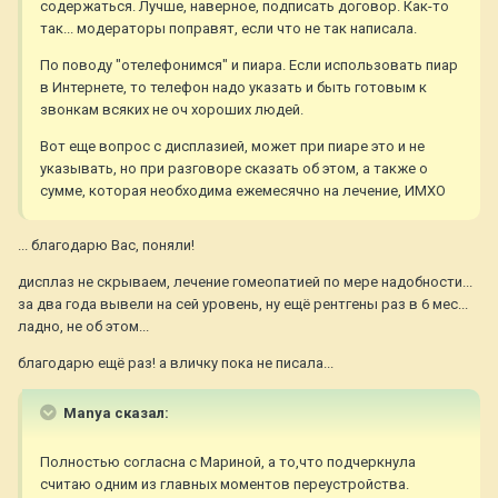
содержаться. Лучше, наверное, подписать договор. Как-то
так... модераторы поправят, если что не так написала.
По поводу "отелефонимся" и пиара. Если использовать пиар
в Интернете, то телефон надо указать и быть готовым к
звонкам всяких не оч хороших людей.
Вот еще вопрос с дисплазией, может при пиаре это и не
указывать, но при разговоре сказать об этом, а также о
сумме, которая необходима ежемесячно на лечение, ИМХО
... благодарю Вас, поняли!
дисплаз не скрываем, лечение гомеопатией по мере надобности...
за два года вывели на сей уровень, ну ещё рентгены раз в 6 мес...
ладно, не об этом...
благодарю ещё раз! а вличку пока не писала...
Manya сказал:
Полностью согласна с Мариной, а то,что подчеркнула
считаю одним из главных моментов переустройства.