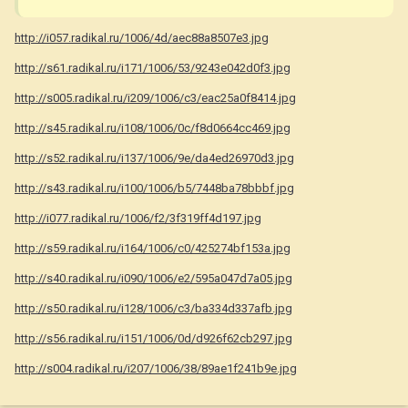
http://i057.radikal.ru/1006/4d/aec88a8507e3.jpg
http://s61.radikal.ru/i171/1006/53/9243e042d0f3.jpg
http://s005.radikal.ru/i209/1006/c3/eac25a0f8414.jpg
http://s45.radikal.ru/i108/1006/0c/f8d0664cc469.jpg
http://s52.radikal.ru/i137/1006/9e/da4ed26970d3.jpg
http://s43.radikal.ru/i100/1006/b5/7448ba78bbbf.jpg
http://i077.radikal.ru/1006/f2/3f319ff4d197.jpg
http://s59.radikal.ru/i164/1006/c0/425274bf153a.jpg
http://s40.radikal.ru/i090/1006/e2/595a047d7a05.jpg
http://s50.radikal.ru/i128/1006/c3/ba334d337afb.jpg
http://s56.radikal.ru/i151/1006/0d/d926f62cb297.jpg
http://s004.radikal.ru/i207/1006/38/89ae1f241b9e.jpg