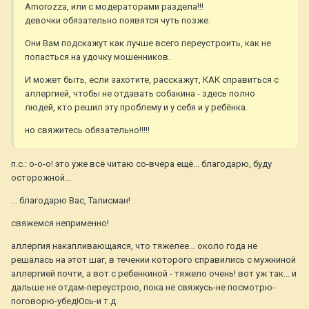
Amorozza, или с модераторами раздела!!!
девочки обязательно появятся чуть позже.
Они Вам подскажут как лучше всего переустроить, как не
попасться на удочку мошенников.
И может быть, если захотите, расскажут, КАК справиться с
аллергией, чтобы не отдавать собакина - здесь полно
людей, кто решил эту проблему и у себя и у ребёнка.
но свяжитесь обязательно!!!!!
п.с.: о-о-о! это уже всё читаю со-вчера ещё... благодарю, буду
осторожной...
... благодарю Вас, Талисман!
свяжемся неприменно!
аллергия накапливающаяся, что тяжелее... около года не
решалась на этот шаг, в течении которого справились с мужниной
аллергией почти, а вот с ребенкиной - тяжело очень! вот уж так... и
дальше не отдам-переустрою, пока не свяжусь-не посмотрю-
поговорю-убедЮсь-и т.д.