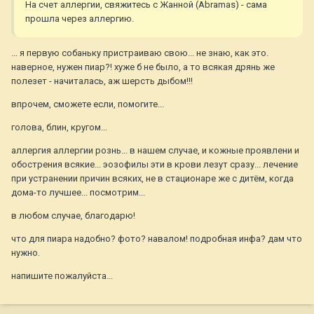
На счет аллергии, свяжитесь с Жанной (Abramas) - сама
прошла через аллергию.
... я первую собаньку пристраиваю свою... не знаю, как это.
наверное, нужен пиар?! хуже б не было, а то всякая дрянь же
полезет - начиталась, аж шерсть дыбом!!!
впрочем, сможете если, помогите...
голова, блин, кругом...
аллергия аллергии рознь... в нашем случае, и кожные проявлени и
обострения всякие... эозофилы эти в крови лезут сразу... лечение
при устранении причин всяких, не в стационаре же с дитём, когда
дома-то лучшее... посмотрим...
в любом случае, благодарю!
что для пиара надобно? фото? навалом! подробная инфа? дам что
нужно.
напишите пожалуйста...