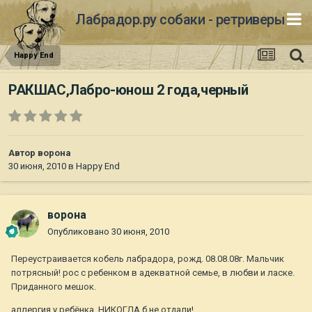
Лабрадор.ру собаки - ретриверы
Happy End
РАКШАС,Лабро-юнош 2 года,черный
Автор
ворона
30 июня, 2010
в
Happy End
ворона
Опубликовано
30 июня, 2010
Переустраивается кобель лабрадора, рожд. 08.08.08г. Мальчик
потрясный! рос с ребенком в адекватной семье, в любви и ласке.
Приданного мешок.
аллергия у ребёнка. НИКОГДА б не отдали!