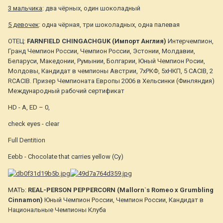
3 мальчика
: два чёрных, один шоколадный
5 девочек
: одна чёрная, три шоколадных, одна палевая
ОТЕЦ:
FARNFIELD CHINGACHGUK (Импорт Англия)
Интерчемпион,
Гранд Чемпион России, Чемпион России, Эстонии, Молдавии,
Беларуси, Македонии, Румынии, Болгарии, Юный Чемпион Росии,
Молдовы, Кандидат в чемпионы Австрии, 7xРКФ, 5xНКП, 5 CACIB, 2
RCACIB. Призер Чемпионата Европы 2006 в Хельсинки (Финляндия)
Международный рабочий сертификат
HD - A, ED – 0,
check eyes - clear
Full Dentition
Eebb - Chocolate that carries yellow (Cy)
МАТЬ:
REAL-PERSON PEPPERCORN (Mallorn`s Romeo х Grumbling
Cinnamon)
Юный Чемпион России, Чемпион России, Кандидат в
Национальные Чемпионы Клуба