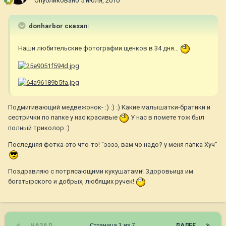
Опубликовано
5 июля, 2010
donharbor сказал:
Наши любительские фотографии щенков в 34 дня…
Подмигивающий медвежонок- :) :) :) Какие малышатки-братики и
сестрички по папке у нас красивые
У нас в помете тож был
полный триколор :)
Последняя фотка-это что-то! "ээээ, вам чо надо? у меня папка Хуч"
Поздравляю с потрясающими кукушатами! Здоровьица им
богатырского и добрых, любящих ручек!
НАЗАД
Страница 1 из 7
ДАЛЕЕ