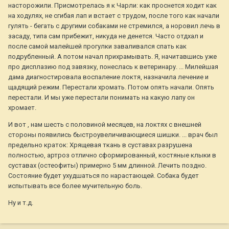
насторожили. Присмотрелась я к Чарли: как проснется ходит как
на ходулях, не сгибая лап и встает с трудом, после того как начали
гулять - бегать с другими собаками не стремился, а норовил лечь в
засаду, типа сам прибежит, никуда не денется. Часто отдхал и
после самой малейшей прогулки заваливался спать как
подрубленный. А потом начал прихрамывать. Я, начитавшись уже
про дисплазию под завязку, понеслась к ветеринару. ... Милейшая
дама диагностировала воспаление локтя, назначила лечение и
щадящий режим. Перестали хромать. Потом опять начали. Опять
перестали. И мы уже перестали понимать на какую лапу он
хромает.
И вот , нам шесть с половиной месяцев, на локтях с внешней
стороны появились быстроувеличивающиеся шишки. ... врач был
предельно краток: Хрящевая ткань в суставах разрушена
полностью, артроз отлично сформированный, костяные клыки в
суставах (остеофиты) примерно 5 мм длинной. Лечить поздно.
Состояние будет ухудшаться по нарастающей. Собака будет
испытывать все более мучительную боль.
Ну и т.д.