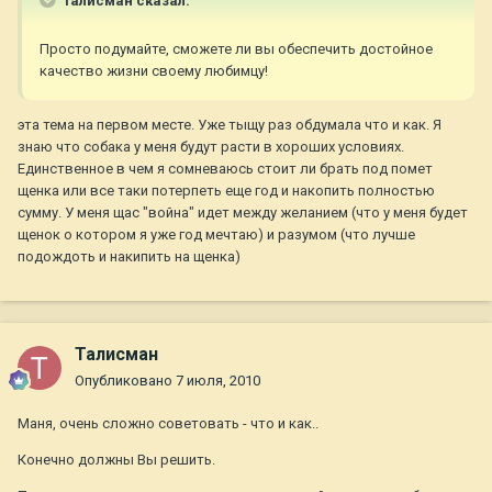
Талисман сказал:
Просто подумайте, сможете ли вы обеспечить достойное
качество жизни своему любимцу!
эта тема на первом месте. Уже тыщу раз обдумала что и как. Я
знаю что собака у меня будут расти в хороших условиях.
Единственное в чем я сомневаюсь стоит ли брать под помет
щенка или все таки потерпеть еще год и накопить полностью
сумму. У меня щас "война" идет между желанием (что у меня будет
щенок о котором я уже год мечтаю) и разумом (что лучше
подождоть и накипить на щенка)
Талисман
Опубликовано
7 июля, 2010
Маня, очень сложно советовать - что и как..
Конечно должны Вы решить.