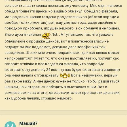
согласиться дать щенка незнакомому человеку. Мне один человек
обещал привезти щенка, но видимо обманул. Обещал с февраля,
мол родились щенки голдена у родственников (об этой породе я
вообще только мечтаю) вот жду уже пол года, даже ошейник с
поводком приобрела, игрушек немного, а он обманул и не привез.
Знаю дура я наивная
:1st: . А тут вышло так, что увидела
объявление о продаже щенков, вот и поинтересовалась не
отдадут ли мне под помет, девушка дала телефончик той
заводчицы. Щенки мне очень понравились, да и как щенок может
не понравится? Пугает то, что она не выставляет их, получит как
говорит отлично и все.Когда я ей сказала, что попробую
выставить эту девочку 24 июля (у нас будет выставка в иванове)
она меня начала отговаривать
Вот в недоумении, первый
раз такое вижу. А мне щенок нужен не только что бы радоваться
щенкам, но и стараться победить в выставках с ним. Вот и
сомневаюсь из за этого, да еще начиталась про все эти диспазии,
как Бурбона лечили, страшно немного.
Маша87