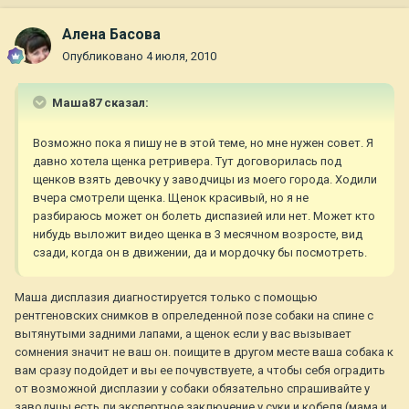
Алена Басова
Опубликовано
4 июля, 2010
Маша87 сказал:
Возможно пока я пишу не в этой теме, но мне нужен совет. Я
давно хотела щенка ретривера. Тут договорилась под
щенков взять девочку у заводчицы из моего города. Ходили
вчера смотрели щенка. Щенок красивый, но я не
разбираюсь может он болеть диспазией или нет. Может кто
нибудь выложит видео щенка в 3 месячном возросте, вид
сзади, когда он в движении, да и мордочку бы посмотреть.
Маша дисплазия диагностируется только с помощью
рентгеновских снимков в опреледенной позе собаки на спине с
вытянутыми задними лапами, а щенок если у вас вызывает
сомнения значит не ваш он. поищите в другом месте ваша собака к
вам сразу подойдет и вы ее почувствуете, а чтобы себя оградить
от возможной дисплазии у собаки обязательно спрашивайте у
заводчцы есть ли экспертное заключение у суки и кобеля (мама и