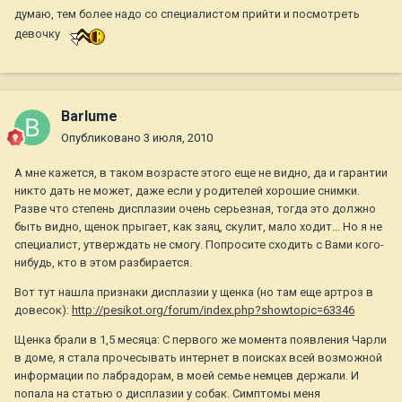
думаю, тем более надо со специалистом прийти и посмотреть
девочку
Barlume
Опубликовано
3 июля, 2010
А мне кажется, в таком возрасте этого еще не видно, да и гарантии
никто дать не может, даже если у родителей хорошие снимки.
Разве что степень дисплазии очень серьезная, тогда это должно
быть видно, щенок прыгает, как заяц, скулит, мало ходит... Но я не
специалист, утверждать не смогу. Попросите сходить с Вами кого-
нибудь, кто в этом разбирается.
Вот тут нашла признаки дисплазии у щенка (но там еще артроз в
довесок):
http://pesikot.org/forum/index.php?showtopic=63346
Щенка брали в 1,5 месяца: С первого же момента появления Чарли
в доме, я стала прочесывать интернет в поисках всей возможной
информации по лабрадорам, в моей семье немцев держали. И
попала на статью о дисплазии у собак. Симптомы меня