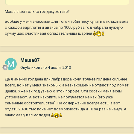
Маша а вы только голдяху хотите?
вообще у меня знакомая для того чтобы песу купить откладывала
с каждой зарплаты и аванса по 1000 руб за год набрала нужную
сумму щас счастливая обладательница шарпея
Маша87
Опубликовано
4 июля, 2010
Да я именно голдена или лабрадора хочу, точнее голдена сильнее
всего, но нет у меня знакомых, а незнакомым не отдают под помет
щенка. Уже как год узнаю о этой породе. Эти собаки меня всем
устраивают. А вот накопить не получается не как (это уже
семейные обстоятельства). На содержание всегда есть, а вот
отдать 20-30 тыс пока нет возможности да и 10 за раз не найду. А
знакомая у вас молодец