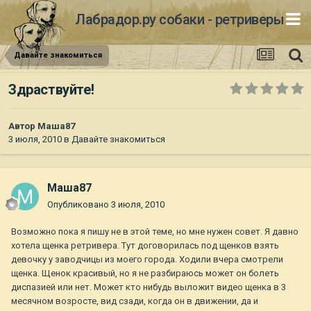
Лабрадор.ру собаки - ретриверы
Давайте знакомиться
Здраствуйте!
Автор
Маша87
3 июля, 2010
в
Давайте знакомиться
Маша87
Опубликовано
3 июля, 2010
Возможно пока я пишу не в этой теме, но мне нужен совет. Я давно
хотела щенка ретривера. Тут договорилась под щенков взять
девочку у заводчицы из моего города. Ходили вчера смотрели
щенка. Щенок красивый, но я не разбираюсь может он болеть
диспазией или нет. Может кто нибудь выложит видео щенка в 3
месячном возросте, вид сзади, когда он в движении, да и