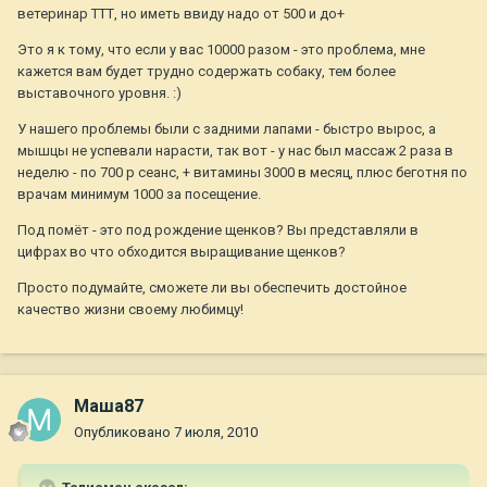
ветеринар ТТТ, но иметь ввиду надо от 500 и до+
Это я к тому, что если у вас 10000 разом - это проблема, мне
кажется вам будет трудно содержать собаку, тем более
выставочного уровня. :)
У нашего проблемы были с задними лапами - быстро вырос, а
мышцы не успевали нарасти, так вот - у нас был массаж 2 раза в
неделю - по 700 р сеанс, + витамины 3000 в месяц, плюс беготня по
врачам минимум 1000 за посещение.
Под помёт - это под рождение щенков? Вы представляли в
цифрах во что обходится выращивание щенков?
Просто подумайте, сможете ли вы обеспечить достойное
качество жизни своему любимцу!
Маша87
Опубликовано
7 июля, 2010