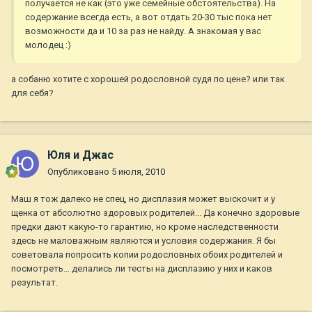
получается не как (это уже семейные обстоятельства). На
содержание всегда есть, а вот отдать 20-30 тыс пока нет
возможности да и 10 за раз не найду. А знакомая у вас
молодец :)
а собаню хотите с хорошей родословной судя по цене? или так
для себя?
Юля и Джас
Опубликовано
5 июля, 2010
Маш я тож далеко не спец, но дисплазия может выскочит и у
щенка от абсолютно здоровых родителей... Да конечно здоровые
предки дают какую-то гарантию, но кроме наследственности
здесь не маловажным являются и условия содержания. Я бы
советовала попросить копии родословных обоих родителей и
посмотреть... делались ли тесты на дисплазию у них и каков
результат.