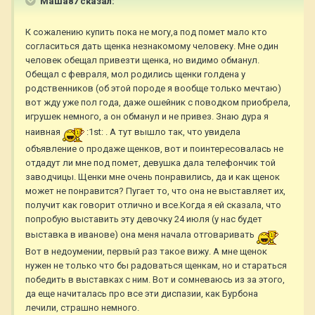
Маша87 сказал:
К сожалению купить пока не могу,а под помет мало кто
согласиться дать щенка незнакомому человеку. Мне один
человек обещал привезти щенка, но видимо обманул.
Обещал с февраля, мол родились щенки голдена у
родственников (об этой породе я вообще только мечтаю)
вот жду уже пол года, даже ошейник с поводком приобрела,
игрушек немного, а он обманул и не привез. Знаю дура я
наивная
:1st: . А тут вышло так, что увидела
объявление о продаже щенков, вот и поинтересовалась не
отдадут ли мне под помет, девушка дала телефончик той
заводчицы. Щенки мне очень понравились, да и как щенок
может не понравится? Пугает то, что она не выставляет их,
получит как говорит отлично и все.Когда я ей сказала, что
попробую выставить эту девочку 24 июля (у нас будет
выставка в иванове) она меня начала отговаривать
Вот в недоумении, первый раз такое вижу. А мне щенок
нужен не только что бы радоваться щенкам, но и стараться
победить в выставках с ним. Вот и сомневаюсь из за этого,
да еще начиталась про все эти диспазии, как Бурбона
лечили, страшно немного.