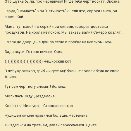
Это шутка была, про черевички! И где тебя черт носит?! Оксана.
Герда, "Вечнасть" или "Ветчность"? Если что, спроси Ганса, он
знает. Кай.
Мама, тут какой-то серый под окнами, говорит доставка
продуктов. На козла не похож. Мы заказывали? Семеро козлят.
Емеля,до дворца не дошла,стою в пробке на невском.Печь
Задержусь. Готовь печень. Орел.
)))))))))))))))))))))))))) Чеширский кот.
В ж*пу кроликов, грибы и гусениц! больше после обеда не сплю.
Алиса.
Тут сам чёрт ногу сломит! Воланд.
Молилась. Жду. Дездемона.
Козёл ты, Иванушка. Старшая сестра
Чудищем он мне нравился больше. Настенька.
Ты здесь? Я на третьем, давай пересечёмся. Данте.