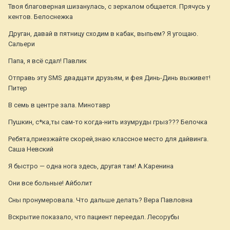
Твоя благоверная шизанулась, с зеркалом общается. Прячусь у
кентов. Белоснежка
Друган, давай в пятницу сходим в кабак, выпьем? Я угощаю.
Сальери
Папа, я всё сдал! Павлик
Отправь эту SMS двадцати друзьям, и фея Динь-Динь выживет!
Питер
В семь в центре зала. Минотавр
Пушкин, с*ка,ты сам-то когда-нить изумруды грыз??? Белочка
Ребята,приезжайте скорей,знаю классное место для дайвинга.
Саша Невский
Я быстро — одна нога здесь, другая там! А.Каренина
Они все больные! Айболит
Сны пронумеровала. Что дальше делать? Вера Павловна
Вскрытие показало, что пациент переедал. Лесорубы