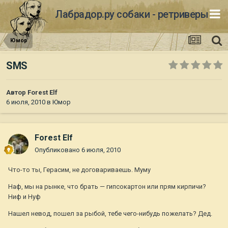
Лабрадор.ру собаки - ретриверы
Юмор
SMS
Автор
Forest Elf
6 июля, 2010
в
Юмор
Forest Elf
Опубликовано
6 июля, 2010
Что-то ты, Герасим, не договариваешь. Муму
Наф, мы на рынке, что брать — гипсокартон или прям кирпичи?
Ниф и Нуф
Нашел невод, пошел за рыбой, тебе чего-нибудь пожелать? Дед.