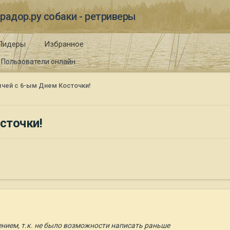
радор.ру собаки - ретриверы
Лидеры
Избранное
Пользователи онлайн
чей с 6-ым Днем Косточки!
сточки!
ием, т.к. не было возможности написать раньше