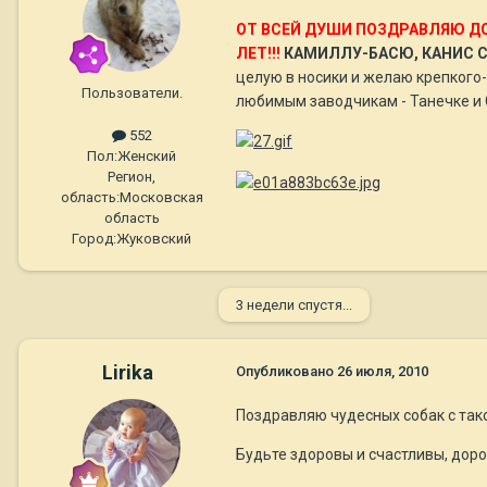
ОТ ВСЕЙ ДУШИ ПОЗДРАВЛЯЮ ДО
ЛЕТ!!!
КАМИЛЛУ-БАСЮ, КАНИС СА
целую в носики и желаю крепкого-
Пользователи.
любимым заводчикам - Танечке и
552
Пол:
Женский
Регион,
область:
Московская
область
Город:
Жуковский
3 недели спустя...
Lirika
Опубликовано
26 июля, 2010
Поздравляю чудесных собак с так
Будьте здоровы и счастливы, доро