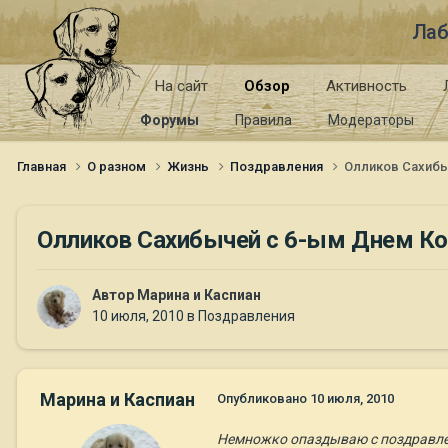
Лаб
На сайт
Обзор
Активность
Форумы
Правила
Модераторы
Главная
О разном
Жизнь
Поздравления
Олликов Сахибы
Олликов Сахибычей с 6-ым Днем Ко
Автор
Марина и Каспиан
10 июля, 2010
в
Поздравления
Марина и Каспиан
Опубликовано
10 июля, 2010
Немножко опаздываю с поздравлен