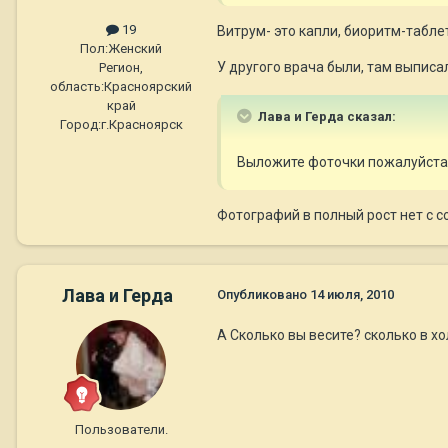
19
Витрум- это капли, биоритм-табле
Пол:
Женский
У другого врача были, там выписали
Регион,
область:
Красноярский
край
Лава и Герда сказал:
Город:
г.Красноярск
Выложите фоточки пожалуйст
Фотографий в полный рост нет с с
Лава и Герда
Опубликовано
14 июля, 2010
А Сколько вы весите? сколько в хо
Пользователи.