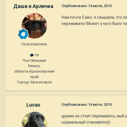
Даша и Арличка
Опубликовано
14 июля, 2010
Нам почти 5 мес. я слышала, что 
переживать! Может у кого было т
Пользователи.
19
Пол:
Женский
Регион,
область:
Красноярский
край
Город:
г.Красноярск
Lucas
Опубликовано
14 июля, 2010
думаю не стоит переживать, мой 
нормальный становится))