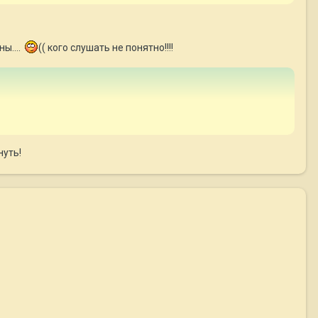
ы....
(( кого слушать не понятно!!!!
нуть!