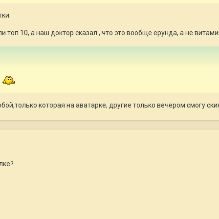
тки.
 топ 10, а наш доктор сказал , что это вообще ерунда, а не витамин
а
обой,только которая на аватарке, другие только вечером смогу ски
лке?