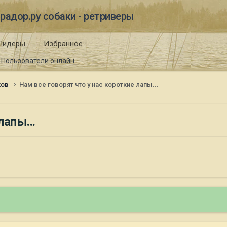
радор.ру собаки - ретриверы
Лидеры
Избранное
Пользователи онлайн
ков
Нам все говорят что у нас короткие лапы...
лапы...