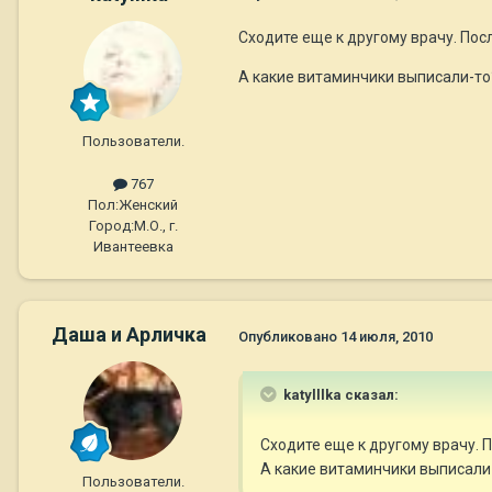
Сходите еще к другому врачу. Посл
А какие витаминчики выписали-то
Пользователи.
767
Пол:
Женский
Город:
М.О., г.
Ивантеевка
Даша и Арличка
Опубликовано
14 июля, 2010
katylllka сказал:
Сходите еще к другому врачу. П
А какие витаминчики выписали
Пользователи.