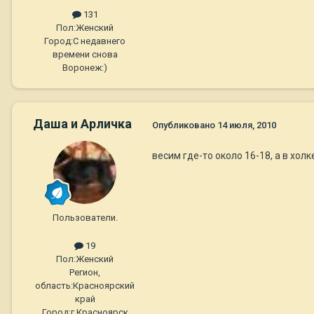
131
Пол:
Женский
Город:
С недавнего
времени снова
Воронеж:)
Даша и Арличка
Опубликовано
14 июля, 2010
весим где-то около 16-18, а в хол
Пользователи.
19
Пол:
Женский
Регион,
область:
Красноярский
край
Город:
г.Красноярск