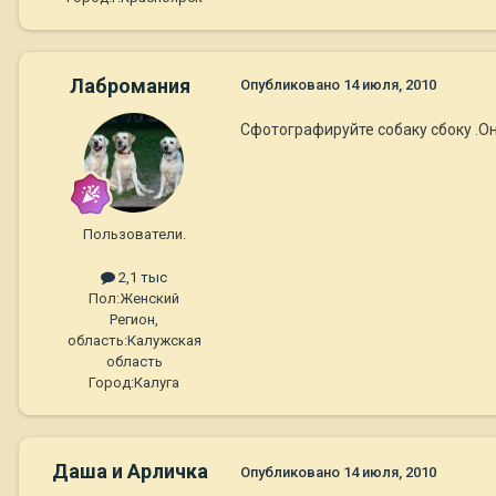
Лабромания
Опубликовано
14 июля, 2010
Cфотографируйте собаку сбоку .Он
Пользователи.
2,1 тыс
Пол:
Женский
Регион,
область:
Калужская
область
Город:
Калуга
Даша и Арличка
Опубликовано
14 июля, 2010