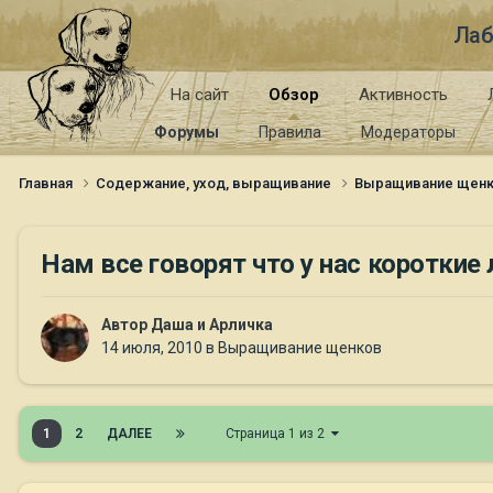
Лаб
На сайт
Обзор
Активность
Форумы
Правила
Модераторы
Главная
Содержание, уход, выращивание
Выращивание щен
Нам все говорят что у нас короткие 
Автор
Даша и Арличка
14 июля, 2010
в
Выращивание щенков
1
2
ДАЛЕЕ
Страница 1 из 2