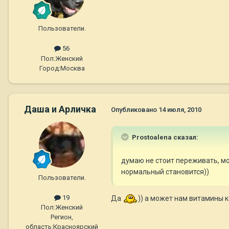
Пользователи.
56
Пол:
Женский
Город:
Москва
Даша и Арличка
Опубликовано
14 июля, 2010
Prostoalena сказал:
думаю не стоит переживать, м
нормальный становится))
Пользователи.
19
Да
)) а может нам витамины к
Пол:
Женский
Регион,
область:
Красноярский