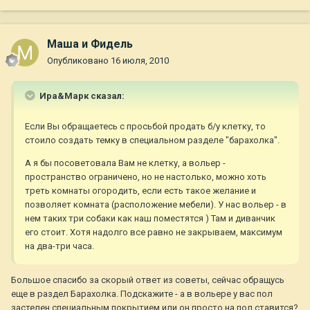
Маша и Фидель
Опубликовано
16 июля, 2010
Ира&Марк сказал:
Если Вы обращаетесь с просьбой продать б/у клетку, то
стоило создать темку в специальном разделе "барахолка".
А я бы посоветовала Вам не клетку, а вольер -
пространство ограничено, но не настолько, можно хоть
треть комнаты огородить, если есть такое желание и
позволяет комната (расположение мебели). У нас вольер - в
нем таких три собаки как наш поместятся ) Там и диванчик
его стоит. Хотя надолго все равно не закрываем, максимум
на два-три часа.
Большое спасибо за скорый ответ из советы, сейчас обращусь
еще в раздел Барахолка. Подскажите - а в вольере у вас пол
застелен специальным покрытием или он просто на пол ставится?