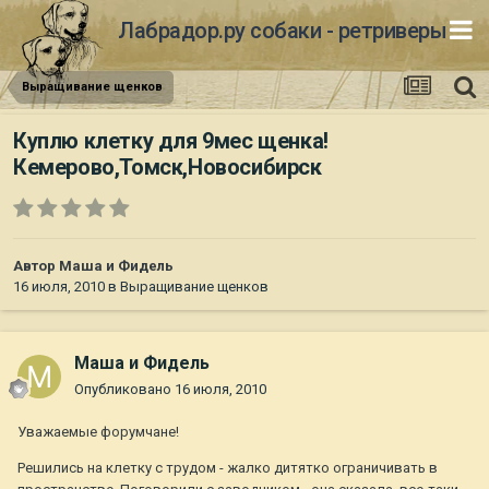
Лабрадор.ру собаки - ретриверы
Выращивание щенков
Куплю клетку для 9мес щенка!
Кемерово,Томск,Новосибирск
Автор
Маша и Фидель
16 июля, 2010
в
Выращивание щенков
Маша и Фидель
Опубликовано
16 июля, 2010
Уважаемые форумчане!
Решились на клетку с трудом - жалко дитятко ограничивать в