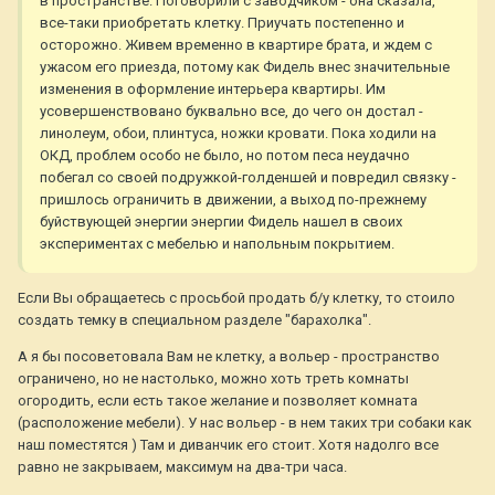
в пространстве. Поговорили с заводчиком - она сказала,
все-таки приобретать клетку. Приучать постепенно и
осторожно. Живем временно в квартире брата, и ждем с
ужасом его приезда, потому как Фидель внес значительные
изменения в оформление интерьера квартиры. Им
усовершенствовано буквально все, до чего он достал -
линолеум, обои, плинтуса, ножки кровати. Пока ходили на
ОКД, проблем особо не было, но потом песа неудачно
побегал со своей подружкой-голденшей и повредил связку -
пришлось ограничить в движении, а выход по-прежнему
буйствующей энергии энергии Фидель нашел в своих
экспериментах с мебелью и напольным покрытием.
Если Вы обращаетесь с просьбой продать б/у клетку, то стоило
создать темку в специальном разделе "барахолка".
А я бы посоветовала Вам не клетку, а вольер - пространство
ограничено, но не настолько, можно хоть треть комнаты
огородить, если есть такое желание и позволяет комната
(расположение мебели). У нас вольер - в нем таких три собаки как
наш поместятся ) Там и диванчик его стоит. Хотя надолго все
равно не закрываем, максимум на два-три часа.