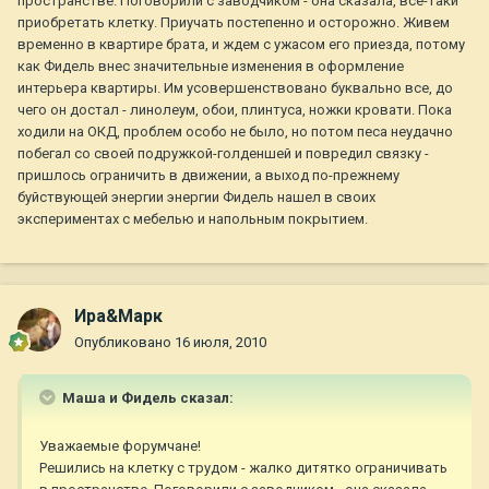
пространстве. Поговорили с заводчиком - она сказала, все-таки
приобретать клетку. Приучать постепенно и осторожно. Живем
временно в квартире брата, и ждем с ужасом его приезда, потому
как Фидель внес значительные изменения в оформление
интерьера квартиры. Им усовершенствовано буквально все, до
чего он достал - линолеум, обои, плинтуса, ножки кровати. Пока
ходили на ОКД, проблем особо не было, но потом песа неудачно
побегал со своей подружкой-голденшей и повредил связку -
пришлось ограничить в движении, а выход по-прежнему
буйствующей энергии энергии Фидель нашел в своих
экспериментах с мебелью и напольным покрытием.
Ира&Марк
Опубликовано
16 июля, 2010
Маша и Фидель сказал:
Уважаемые форумчане!
Решились на клетку с трудом - жалко дитятко ограничивать