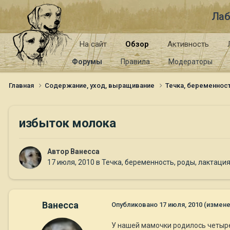
Лаб
На сайт
Обзор
Активность
Форумы
Правила
Модераторы
Главная
Содержание, уход, выращивание
Течка, беременност
избыток молока
Автор
Ванесса
17 июля, 2010
в
Течка, беременность, роды, лактаци
Ванесса
Опубликовано
17 июля, 2010
(измене
У нашей мамочки родилось четыре 