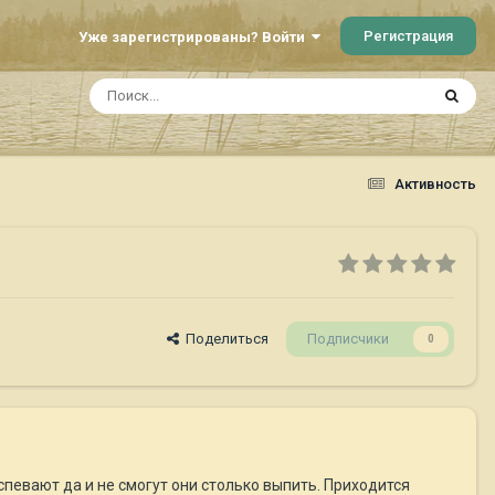
Регистрация
Уже зарегистрированы? Войти
Активность
Поделиться
Подписчики
0
спевают да и не смогут они столько выпить. Приходится