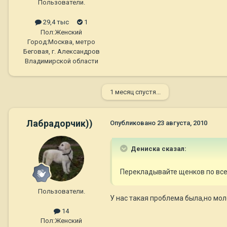
Пользователи.
29,4 тыс
1
Пол:
Женский
Город:
Москва, метро
Беговая, г. Александров
Владимирской области
1 месяц спустя...
Лабрадорчик))
Опубликовано
23 августа, 2010
Дениска сказал:
Перекладывайте щенков по все
Пользователи.
У нас такая проблема была,но мо
14
Пол:
Женский