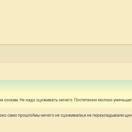
м соскам. Не надо сцеживать ничего. Постепенно молоко уменьшит
локо само прошло!мы ничего не сцеживали,и не перекладывали щен