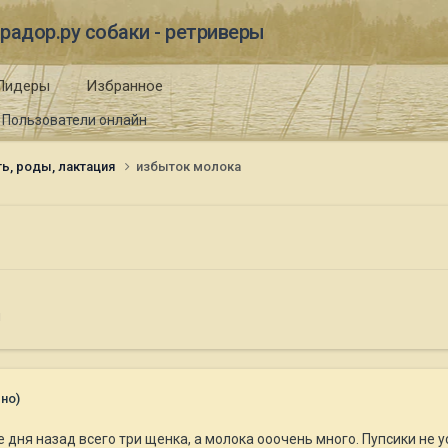
радор.ру собаки - ретриверы
Лидеры
Избранное
Пользователи онлайн
ь, роды, лактация
избыток молока
я
но)
дня назад всего три щенка, а молока ооочень много. Пупсики не у