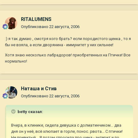
RITALUMENS
Опубликовано
22 августа, 2006
:) я так думаю , смотря кого брать? если породистого щенка , то я
бы не взяла, а если дворянина - иммунитет у них сильнее!
Хотя знаю несколько лабрадоров! приобретенных на Птичке! Все
нормально!
Наташа и Стив
Опубликовано
22 августа, 2006
betty сказал:
Вчера, в клинике, сидела девушка с долматинчиком... два
дня он у неё, всё хлюпает в горле, понос. рвота... С птички!
Не привитый... Я потом спросила про щена - энтерит и по