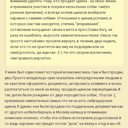
внимание уделять тому, кто продает щенка - за свою жизнь
я принимала участие в покупке нескольких собак там(по
разным причинам), и всегда хозяев щенков выбирали
наравне с самими собами. Отношение к щенам,условия, в
которых они там находятся, степень "впаривания",
оставление координат своих и вета и проч.Слава богу, ни
разу не ошиблись, выросли замечательные пески. Некса так
просто настойчиво просили вернуть в течении двух недель,
если что-то не срастется-мы ему не подойдем или он
нам(срослось, да еще как :)! ). Но это скорее исключение,
чем правило,вероятно.
У меня был один помет который возможно весь там и был продан,
увы.Просто владельцы суки оказались непорядочными людьми и
не захотели оформлять документы, актировать клеймить и ессно
расплатиться со мной за вязку, продали щенков перекупщикам.А
так детки были рождены от двух породистых собак, 10 штук :(,
крепеньких симпатичных самых что ни на есть лабрадорских
щенов.Я думаю они были проданы по поддельным документам как
от другого кобеля.Вернусь в Москву напишу в племенную
комиссию конечно, чтобы эти собаки не получили родословной.А
то ведь неровен час придет потом "дочь" на вязку к отцу и мы об