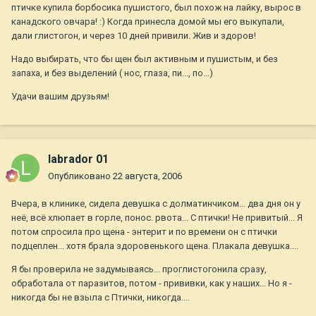
птичке купила борбосика пушистого, был похож на лайку, вырос в
канадского овчара! :) Когда принесла домой мы его выкупали,
дали глистогон, и через 10 дней привили. Жив и здоров!
Надо выбирать, что бы щен был активным и пушистым, и без
запаха, и без выделений ( нос, глаза, пи..., по...)
Удачи вашим друзьям!
labrador 01
Опубликовано
22 августа, 2006
Вчера, в клинике, сидела девушка с долматинчиком... два дня он у
неё, всё хлюпает в горле, понос. рвота... С птички! Не привитый... Я
потом спросила про щена - энтерит и по времени он с птички
подцеплен... хотя брала здоровенького щена. Плакала девушка....
Я бы проверила не задумываясь... проглистогонила сразу,
обработала от паразитов, потом - прививки, как у наших... Но я -
никогда бы не взыла с Птички, никогда....