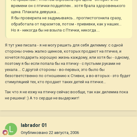
времени он с птички подцеплен... хотя брала здоровенького
щена. Плакала девушка....
Я бы проверила не задумываясь... проглистогонила сразу,
обработала от паразитов, потом - прививки, как у наших...
Но я - никогда бы не взыла с Птички, никогда....
Я тут уже писала - я не могу решить для себя дилемму: с одной
стороны очень жалко щенков, которых продают на птичке, и
хочется подарить хорошую жизнь каждому, или хотя бы - одному,
поэтому я бы если попала бы на птичку - с пустыми руками не
уехала.... С другой стороны - во-первых, это было бы
безответственно по отношению к Стивке, а во-вторых - это будет
стимуляцией тех, кто продает таких детей на птичке...
Так что я не езжу на птичку сейчас вообще, так как дилемма пока
не решена! :) А то сердце не выдержит!
labrador 01
Опубликовано
22 августа, 2006