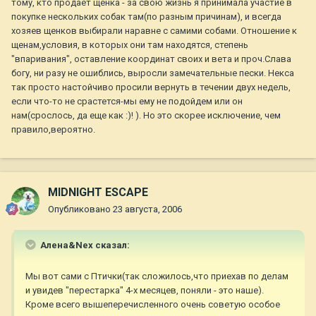
тому, кто продает щенка - за свою жизнь я принимала участие в
покупке нескольких собак там(по разным причинам), и всегда
хозяев щенков выбирали наравне с самими собами. Отношение к
щенам,условия, в которых они там находятся, степень
"впаривания", оставление координат своих и вета и проч.Слава
богу, ни разу не ошиблись, выросли замечательные пески. Некса
так просто настойчиво просили вернуть в течении двух недель,
если что-то не срастется-мы ему не подойдем или он
нам(срослось, да еще как :)! ). Но это скорее исключение, чем
правило,вероятно.
MIDNIGHT ESCAPE
Опубликовано
23 августа, 2006
Алена&Nex сказал:
Мы вот сами с Птички(так сложилось,что приехав по делам
и увидев "перестарка" 4-х месяцев, поняли - это наше).
Кроме всего вышеперечисленного очень советую особое