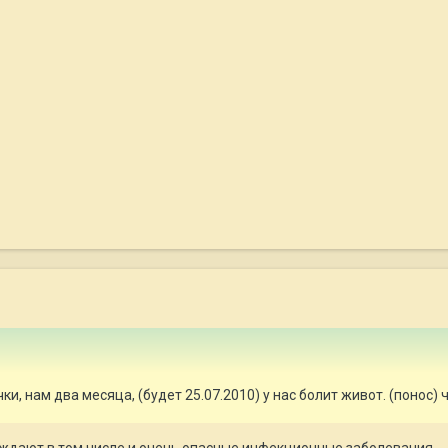
ки, нам два месяца, (будет 25.07.2010) у нас болит живот. (понос)
вождают в том числе и очень опасные инфекционные заболевания.