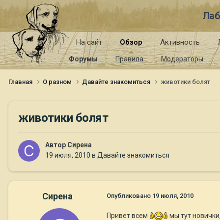
Лаб
На сайт
Обзор
Активность
Форумы
Правила
Модераторы
Главная
О разном
Давайте знакомиться
животики болят
животики болят
Автор
Сирена
19 июля, 2010
в
Давайте знакомиться
Сирена
Опубликовано
19 июля, 2010
Привет всем
мы тут новички,