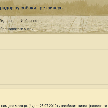
радор.ру собаки - ретриверы
Лидеры
Избранное
Пользователи онлайн
 нам два месяца, (будет 25.07.2010) у нас болит живот. (понос) чт