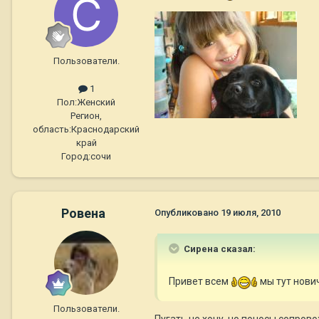
Пользователи.
1
Пол:
Женский
Регион,
область:
Краснодарский
край
Город:
сочи
Ровена
Опубликовано
19 июля, 2010
Сирена сказал:
Привет всем
мы тут нович
Пользователи.
Пугать не хочу, но поносы сопро