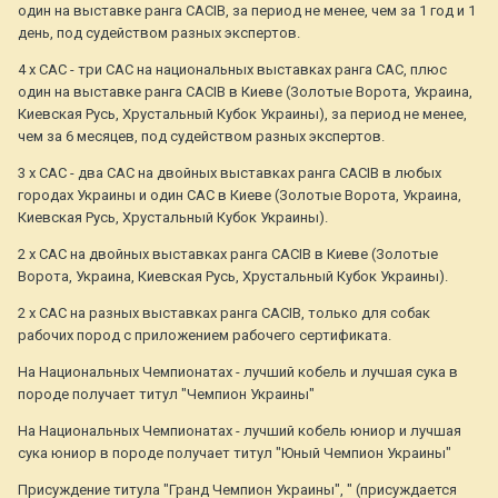
один на выставке ранга CACIB, за период не менее, чем за 1 год и 1
день, под судейством разных экспертов.
4 х САС - три САС на национальных выставках ранга САС, плюс
один на выставке ранга CACIB в Киеве (Золотые Ворота, Украина,
Киевская Русь, Хрустальный Кубок Украины), за период не менее,
чем за 6 месяцев, под судейством разных экспертов.
3 х САС - два САС на двойных выставках ранга CACIB в любых
городах Украины и один САС в Киеве (Золотые Ворота, Украина,
Киевская Русь, Хрустальный Кубок Украины).
2 х САС на двойных выставках ранга CACIB в Киеве (Золотые
Ворота, Украина, Киевская Русь, Хрустальный Кубок Украины).
2 х САС на разных выставках ранга CACIB, только для собак
рабочих пород с приложением рабочего сертификата.
На Национальных Чемпионатах - лучший кобель и лучшая сука в
породе получает титул "Чемпион Украины"
На Национальных Чемпионатах - лучший кобель юниор и лучшая
сука юниор в породе получает титул "Юный Чемпион Украины"
Присуждение титула "Гранд Чемпион Украины", " (присуждается