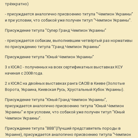
трёхкратно)
- присуждается аналогично присвоению титула "Чемпион Украины"
и при условии, что собакой уже получен титул "Чемпион Украины".
Присуждение титула "Супер Гранд Чемпион Украины"
- присуждается собакам, выполнившим четвёртый раз нормативы
по присуждению титула "Гранд Чемпион Украины"
Присуждение титула "Юный Чемпион Украины"
3 х ЮСАС - полученных на всех сертификатных выставках КСУ
начиная с 2008 года.
2 х ЮСАС на двойных выставках ранга CACIB в Киеве (Золотые
Ворота, Украина, Киевская Русь, Хрустальный Кубок Украины).
Присуждение титула "Юный Гранд Чемпион Украины",
присуждается аналогично присвоению титула "Юный Чемпион
Украины" и при условии, что собакой уже получен титул "Юный
Чемпион Украины".
Присуждение титула "ВВВ"(Лучший представитель породы в
Украине), присуждается аналогично присвоению титула "Чемпион