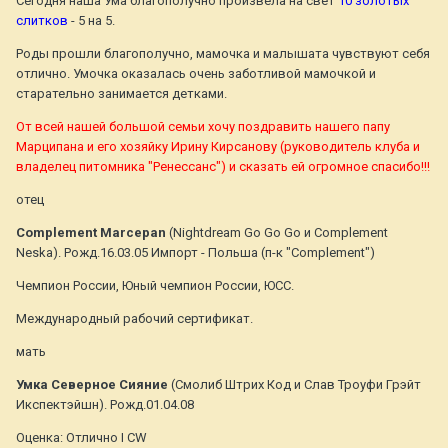
Сегодня наша Ума благополучно произвела на свет
10 золотых
слитков
- 5 на 5.
Роды прошли благополучно, мамочка и малышата чувствуют себя
отлично. Умочка оказалась очень заботливой мамочкой и
старательно занимается детками.
От всей нашей большой семьи хочу поздравить нашего папу
Марципана и его хозяйку Ирину Кирсанову (руководитель клуба и
владелец питомника "Ренессанс") и сказать ей огромное спасибо!!!
отец
Complement Marcepan
(Nightdream Go Go Go и Complement
Neska). Рожд.16.03.05 Импорт - Польша (п-к "Complement")
Чемпион России, Юный чемпион России, ЮСС.
Международный рабочий сертификат.
мать
Умка Северное Сияние
(Смолиб Штрих Код и Слав Троуфи Грэйт
Икспектэйшн). Рожд.01.04.08
Оценка: Отлично I CW