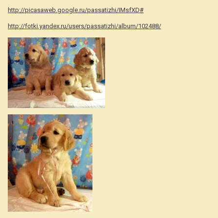
http://picasaweb.google.ru/passatizhi/IMsfXD#
http://fotki.yandex.ru/users/passatizhi/album/102488/