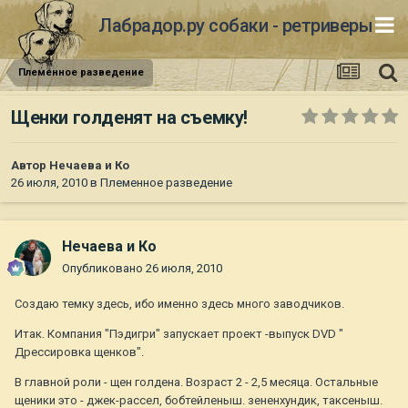
Лабрадор.ру собаки - ретриверы
Племенное разведение
Щенки голденят на съемку!
Автор
Нечаева и Ко
26 июля, 2010
в
Племенное разведение
Нечаева и Ко
Опубликовано
26 июля, 2010
Создаю темку здесь, ибо именно здесь много заводчиков.
Итак. Компания "Пэдигри" запускает проект -выпуск DVD "
Дрессировка щенков".
В главной роли - щен голдена. Возраст 2 - 2,5 месяца. Остальные
щеники это - джек-рассел, бобтейленыш. зененхундик, таксеныш.