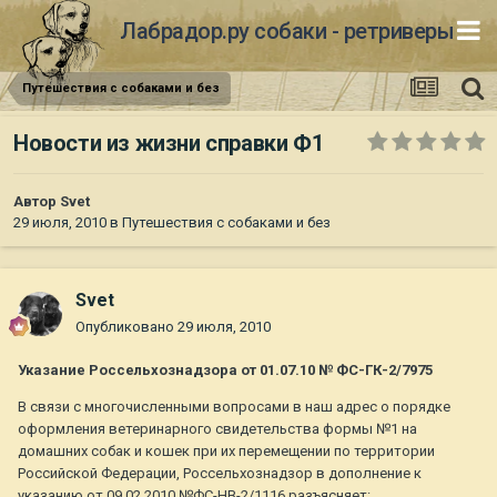
Лабрадор.ру собаки - ретриверы
Путешествия с собаками и без
Новости из жизни справки Ф1
Автор
Svet
29 июля, 2010
в
Путешествия с собаками и без
Svet
Опубликовано
29 июля, 2010
Указание Россельхознадзора от 01.07.10 № ФС-ГК-2/7975
В связи с многочисленными вопросами в наш адрес о порядке
оформления ветеринарного свидетельства формы №1 на
домашних собак и кошек при их перемещении по территории
Российской Федерации, Россельхознадзор в дополнение к
указанию от 09.02.2010 №ФС-НВ-2/1116 разъясняет: