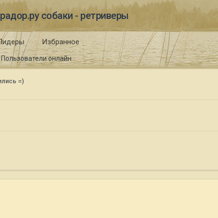
радор.ру собаки - ретриверы
Лидеры
Избранное
Пользователи онлайн
лись =)