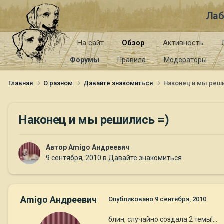
Лаб
На сайт
Обзор
Активность
Форумы
Правила
Модераторы
Главная
О разном
Давайте знакомиться
Наконец и мы реши
Наконец и мы решились =)
Автор
Amigo Андреевич
9 сентября, 2010
в
Давайте знакомиться
Amigo Андреевич
Опубликовано
9 сентября, 2010
блин, случайно создала 2 темы!...