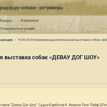
радор.ру собаки - ретриверы
Лидеры
Избранное
Пользователи онлайн
 выводки
19.09.2010 Калининград региональная выставка собак «Д
ная выставка собак «ДЕВАУ ДОГ ШОУ»
вка "Девау Дог Шоу". Судья Барбосов К. Аманси Лонг Лайф ((Fine Ar