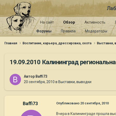
Лаб
На сайт
Обзор
Активность
Форумы
Правила
Модераторы
Главная
Воспитание, карьера, дрессировка, охота
Выставки,
19.09.2010 Калининград региональ
Автор
Baffi73
20 сентября, 2010
в
Выставки, выводки
Baffi73
Опубликовано
20 сентября, 2010
Вчера в Калининграде прошла выста