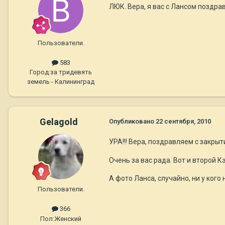
ЛЮК. Вера, я вас с Лансом поздрав
Пользователи.
583
Город:
за тридевять
земель - Калининград
Gelagold
Опубликовано
22 сентября, 2010
УРА!!! Вера, поздравляем с закры
Очень за вас рада. Вот и второй К
А фото Ланса, случайно, ни у кого 
Пользователи.
366
Пол:
Женский