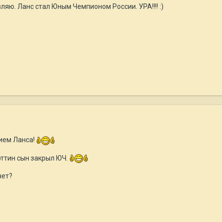
ляю. Ланс стал Юным Чемпионом России. УРА!!!! :)
тием Ланса!
эттин сын закрыл ЮЧ.
нет?