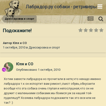
Лабрадор.ру собаки - ретриверы
Дрессировка и спорт
Подскажите!
Автор
Юля и СО
1 октября, 2010
в
Дрессировка и спорт
Юля и СО
Опубликовано
1 октября, 2010
Хотим завести лабрадора но прочитали в нете,что ненадо именно
лабрадора т.к он испортит вам ремонт,съест обувь,обкусаети
вообще что эта собака очень глупая и непослушная,что он не
дружит с маленькими собаками.мы боимся уж за нашей той-
пуделяшу!!! Хозяева лабрадора подскажите так это все или не
так? :)