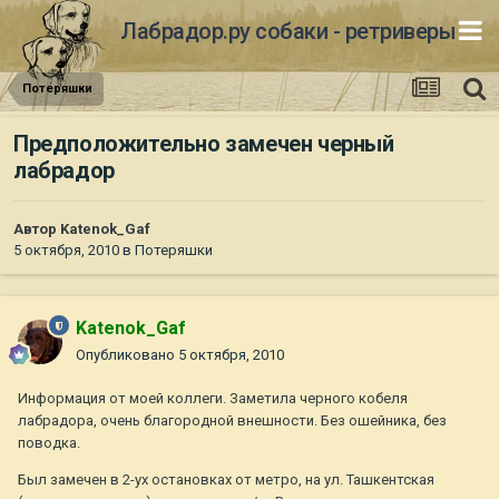
Лабрадор.ру собаки - ретриверы
Потеряшки
Предположительно замечен черный
лабрадор
Автор
Katenok_Gaf
5 октября, 2010
в
Потеряшки
Katenok_Gaf
Опубликовано
5 октября, 2010
Информация от моей коллеги. Заметила черного кобеля
лабрадора, очень благородной внешности. Без ошейника, без
поводка.
Был замечен в 2-ух остановках от метро, на ул. Ташкентская