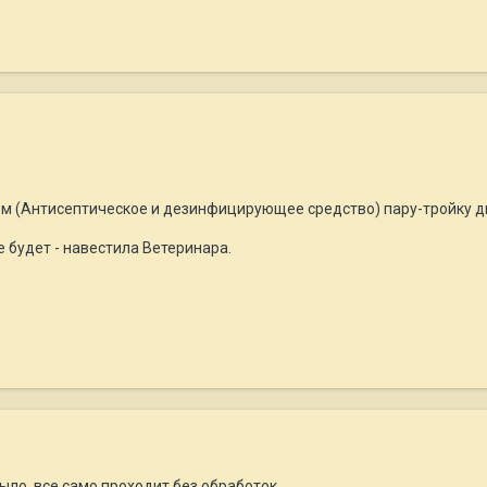
 (Антисептическое и дезинфицирующее средство) пару-тройку д
 будет - навестила Ветеринара.
было, все само проходит без обработок.