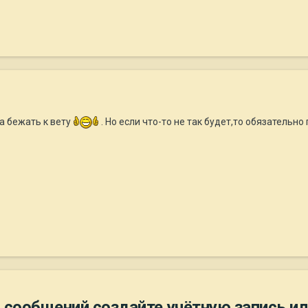
ла бежать к вету
. Но если что-то не так будет,то обязательн
 сообщений создайте учётную запись ил