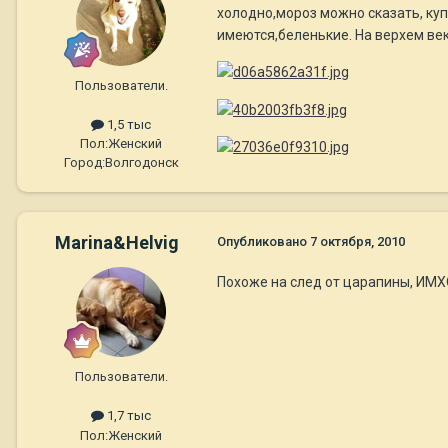
холодно,мороз можно сказать, куп
имеются,беленькие. На верхем ве
Пользователи.
1,5 тыс
Пол:
Женский
Город:
Волгодонск
Marina&Helvig
Опубликовано
7 октября, 2010
Похоже на след от царапины, ИМХО
Пользователи.
1,7 тыс
Пол:
Женский