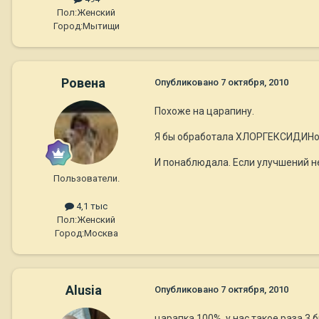
Пол:
Женский
Город:
Мытищи
Ровена
Опубликовано
7 октября, 2010
Похоже на царапину.
Я бы обработала ХЛОРГЕКСИДИНом
И понаблюдала. Если улучшений не
Пользователи.
4,1 тыс
Пол:
Женский
Город:
Москва
Alusia
Опубликовано
7 октября, 2010
царапка 100%, у нас такое раза 3 