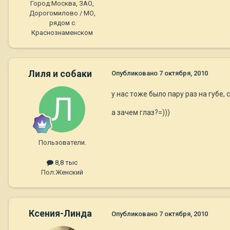
Город:
Москва, ЗАО,
Дорогомилово / МО,
рядом с
Краснознаменском
Лиля и собаки
Опубликовано
7 октября, 2010
у нас тоже было пару раз на губе,
а зачем глаз?=)))
Пользователи.
8,8 тыс
Пол:
Женский
Ксения-Линда
Опубликовано
7 октября, 2010