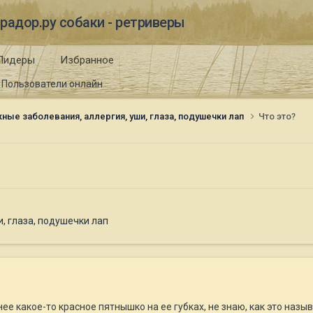
радор.ру собаки - ретриверы
Лидеры
Избранное
Пользователи онлайн
ные заболевания, аллергия, уши, глаза, подушечки лап
Что это?
, глаза, подушечки лап
нее какое-то красное пятнышко на ее губках, не знаю, как это наз