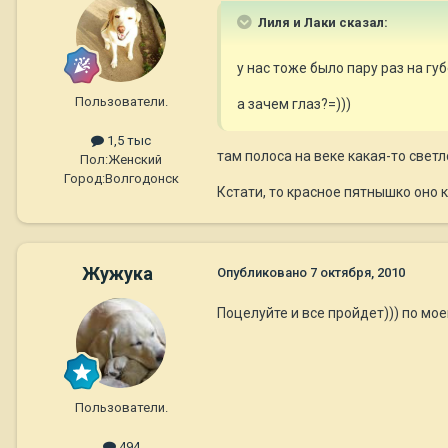
Лиля и Лаки сказал:
у нас тоже было пару раз на гу
Пользователи.
а зачем глаз?=)))
1,5 тыс
там полоса на веке какая-то светл
Пол:
Женский
Город:
Волгодонск
Кстати, то красное пятнышко оно к
Жужука
Опубликовано
7 октября, 2010
Поцелуйте и все пройдет))) по мо
Пользователи.
494