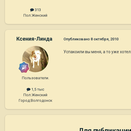
313
Пол:
Женский
Ксения-Линда
Опубликовано
8 октября, 2010
Успакоили вы меня, а то уже хоте
Пользователи.
1,5 тыс
Пол:
Женский
Город:
Волгодонск
Для публикации