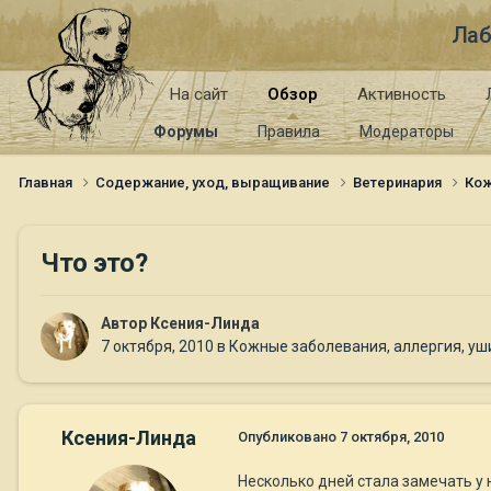
Лаб
На сайт
Обзор
Активность
Форумы
Правила
Модераторы
Главная
Содержание, уход, выращивание
Ветеринария
Кож
Что это?
Автор
Ксения-Линда
7 октября, 2010
в
Кожные заболевания, аллергия, уши
Ксения-Линда
Опубликовано
7 октября, 2010
Несколько дней стала замечать у 