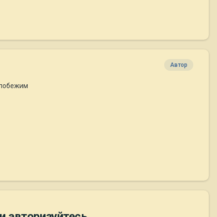
Автор
о побежим
и авторизуйтесь