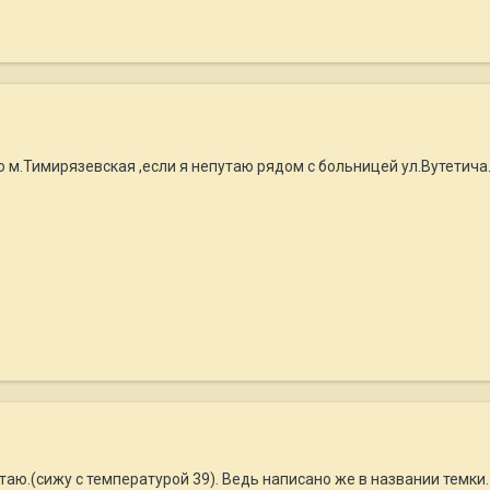
о м.Тимирязевская ,если я непутаю рядом с больницей ул.Вутетича.
утаю.(сижу с температурой 39). Ведь написано же в названии темки.