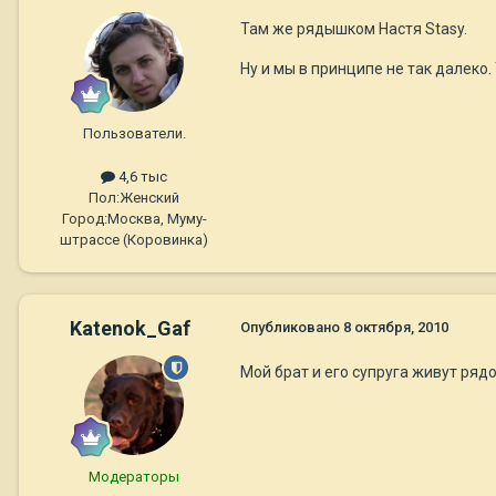
Там же рядышком Настя Stasy.
Ну и мы в принципе не так далеко.
Пользователи.
4,6 тыс
Пол:
Женский
Город:
Москва, Муму-
штрассе (Коровинка)
Katenok_Gaf
Опубликовано
8 октября, 2010
Мой брат и его супруга живут ряд
Модераторы