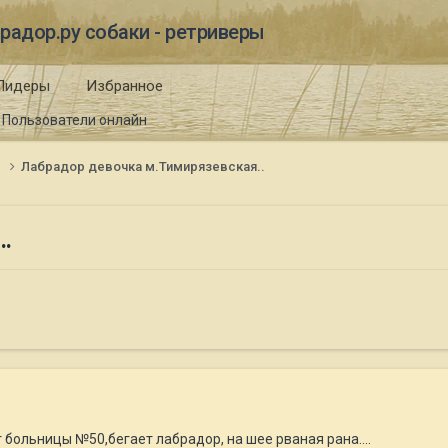
радор.ру собаки - ретриверы
Лидеры
Избранное
Пользователи онлайн
и
Лабрадор девочка м.Тимирязевская..
.
 больницы №50,бегает лабрадор, на шее рваная рана....