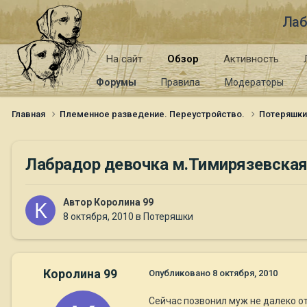
Лаб
На сайт
Обзор
Активность
Форумы
Правила
Модераторы
Главная
Племенное разведение. Переустройство.
Потеряшк
Лабрадор девочка м.Тимирязевская.
Автор
Королина 99
8 октября, 2010
в
Потеряшки
Королина 99
Опубликовано
8 октября, 2010
Сейчас позвонил муж не далеко от