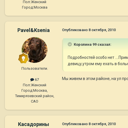
Пол:
Женский
Город:
Москва
Pavel&Ksenia
Опубликовано
8 октября, 2010
Королина 99 сказал:
Подробностей особо нет ....При
девицу,утром ему ехать в больн
Пользователи.
Мы живем в этом районе, на ул п
67
Пол:
Женский
Город:
Москва,
Тимирязевский район,
САО
Касадорины
Опубликовано
8 октября, 2010