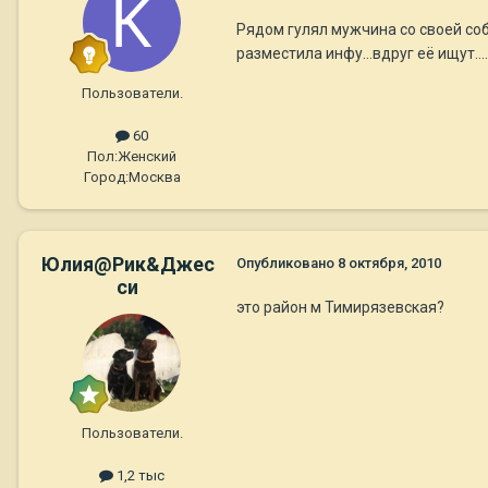
Рядом гулял мужчина со своей соб
разместила инфу...вдруг её ищут....
Пользователи.
60
Пол:
Женский
Город:
Москва
Юлия@Рик&Джес
Опубликовано
8 октября, 2010
си
это район м Тимирязевская?
Пользователи.
1,2 тыс