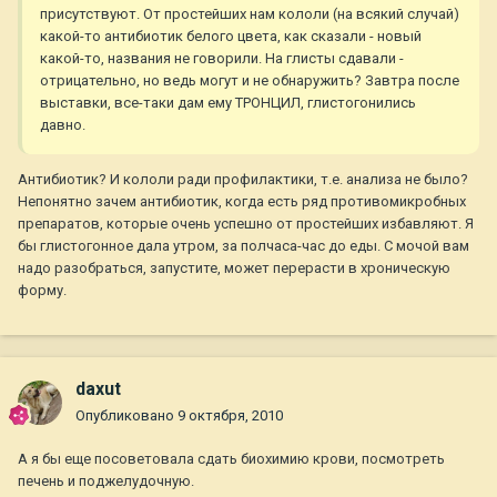
присутствуют. От простейших нам кололи (на всякий случай)
какой-то антибиотик белого цвета, как сказали - новый
какой-то, названия не говорили. На глисты сдавали -
отрицательно, но ведь могут и не обнаружить? Завтра после
выставки, все-таки дам ему ТРОНЦИЛ, глистогонились
давно.
Антибиотик? И кололи ради профилактики, т.е. анализа не было?
Непонятно зачем антибиотик, когда есть ряд противомикробных
препаратов, которые очень успешно от простейших избавляют. Я
бы глистогонное дала утром, за полчаса-час до еды. С мочой вам
надо разобраться, запустите, может перерасти в хроническую
форму.
daxut
Опубликовано
9 октября, 2010
А я бы еще посоветовала сдать биохимию крови, посмотреть
печень и поджелудочную.