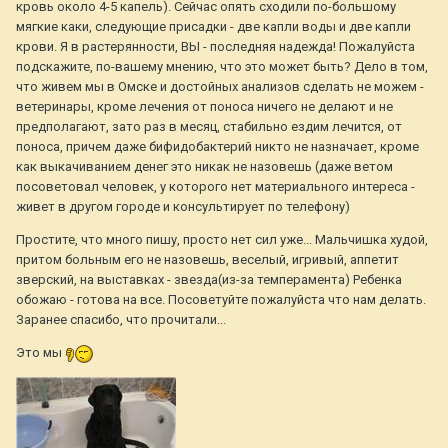
кровь около 4-5 капель). Сейчас опять сходили по-большому
мягкие каки, следующие присадки - две капли воды и две капли
крови. Я в растерянности, ВЫ - последняя надежда! Пожалуйста
подскажите, по-вашему мнению, что это может быть? Дело в том,
что живем мы в Омске и достойных анализов сделать не можем -
ветеринары, кроме лечения от поноса ничего не делают и не
предполагают, зато раз в месяц, стабильно ездим лечится, от
поноса, причем даже бифидобактерий никто не назначает, кроме
как выкачиванием денег это никак не назовешь (даже ветом
посоветовал человек, у которого нет материального интереса -
живет в другом городе и консультирует по телефону)
Простите, что много пишу, просто нет сил уже... Мальчишка худой,
притом больным его не назовешь, веселый, игривый, аппетит
зверский, на выставках - звезда(из-за темперамента) Ребенка
обожаю - готова на все. Посоветуйте пожалуйста что нам делать.
Заранее спасибо, что прочитали...
Это мы