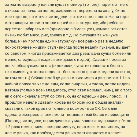
затем по возрасту начали кушать юниор (тот же), парень от него
отказался, начался понос, закрепила - перевела на акану, было
все хорошо, но в течение недели - потом снова понос. Наши горе-
ветеринары посоветовали перейти на натуралку, ибо ребенок
перестал набирать вес (примерно с 8 месяцев), думала отъестся -
очень любит мясо, рис, гречку и т.д. Но ситуация та же - уже
больше чем полгода едим натуралку - все равно раз в неделю
понос (точнее жидкий стул - иногда после недели пуканья, выдает
со свистом, иногда присаживается два раза: одна кучка более или
менее, следующая жидкая или даже с водой). Сдавали посев из
попы, обнаруживали стафилококки, чувствительность была к
гентомицину, колола неделю - бесполезно (на две недели затихло,
потом опять) Сейчас вообще даю только мясо и рис, ветом 1.1 по
чайной ложке за час до еды, колю лиарсин, и снова, после недели
ветома (только все наладилось, стул стал нормальным), ни с того
ни с сего - сначала стул со слизью, на следующий день понос. На
прошлой неделе сдавали кровь на биохимию и общий анализ -
сказали с такой кровью только в космос - все ОК. Сегодня
сделали экспресс-анализ мочи - повышенный белок и лейкоциты
(Последние недели, периодически, у мальчишки недержание, было
1-2 раза всего, писял наверно минуту, пока все не вылилось, на
члене ранка, как возбуждается ранка растягивается и капает