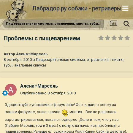
Лабрадор.ру собаки - ретриверы
Пищеварительная система, отравления, глисты, зубы, анальные синусы
Проблемы с пищеварением
Автор
Алена+Марсель
8 октября, 2010
в
Пищеварительная система, отравления, глисты,
зубы, анальные синусы
Алена+Марсель
Опубликовано
8 октября, 2010
Здравствуйте уважаемые форумчане! Очень давно слежу за
вашим форумом, знаю заочно
многих... Все не решалась
зарегистрироваться, пока не подперло. Дело в том, что у нас
(Лабрик Марсик, год и 3 мес.) с полугода начались проблемы с
пищеварением. Раньше ел сухой корм Роял Канин бэби (в детстве),