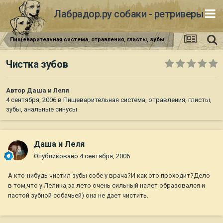
Лабрадор.ру собаки - ретриверы
Пищеварительная система, отравления, глисты, зубы, анальные синусы
Чистка зубов
Автор
Даша и Леля
4 сентября, 2006
в
Пищеварительная система, отравления, глисты,
зубы, анальные синусы
Даша и Леля
Опубликовано
4 сентября, 2006
А кто-нибудь чистил зубы собе у врача?И как это проходит?Дело
в том,что у Лелика,за лето очень сильный налет образовался и
пастой зубной собачьей) она не дает чистить.