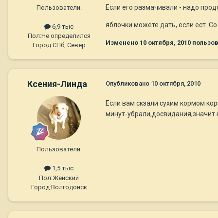
Если его размачивали - надо продо
Пользователи.
яблочки можете дать, если ест. Со 
6,9 тыс
Пол:
Не определился
Изменено
10 октября, 2010
пользов
Город:
СПб, Север
Ксения-Линда
Опубликовано
10 октября, 2010
Если вам скзали сухим кормом корм
минут-убрали,досвидания,значит н
Пользователи.
1,5 тыс
Пол:
Женский
Город:
Волгодонск