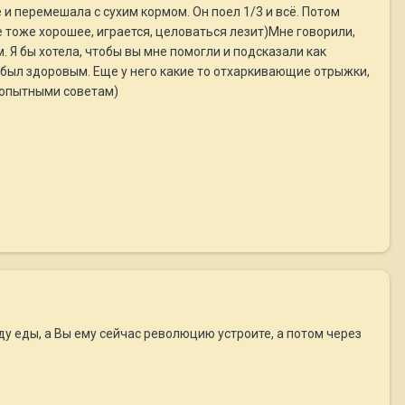
 и перемешала с сухим кормом. Он поел 1/3 и всё. Потом
ние тоже хорошее, играется, целоваться лезит)Мне говорили,
. Я бы хотела, чтобы вы мне помогли и подсказали как
н был здоровым. Еще у него какие то отхаркивающие отрыжки,
и опытными советам)
ду еды, а Вы ему сейчас революцию устроите, а потом через