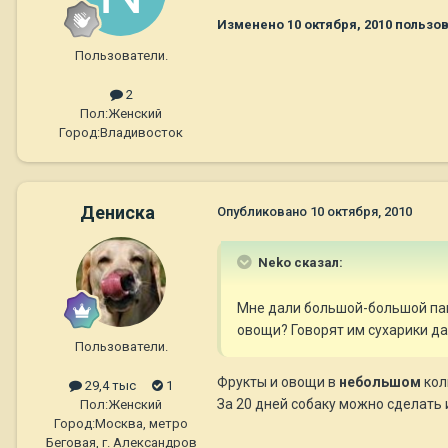
Изменено
10 октября, 2010
пользов
Пользователи.
2
Пол:
Женский
Город:
Владивосток
Дениска
Опубликовано
10 октября, 2010
Neko сказал:
Мне дали большой-большой пак
овощи? Говорят им сухарики да
Пользователи.
Фрукты и овощи в
небольшом
кол
29,4 тыс
1
За 20 дней собаку можно сделать
Пол:
Женский
Город:
Москва, метро
Беговая, г. Александров