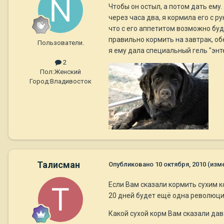
Чтобы он остыл, а потом дать ему.
через часа два, я кормила его с р
что с его аппетитом возможно буд
правильно кормить на завтрак, об
Пользователи.
я ему дала специальный гель "энт
2
Пол:
Женский
Город:
Владивосток
Талисман
Опубликовано
10 октября, 2010
(изм
Если Вам сказали кормить сухим к
20 дней будет ещё одна революция
Какой сухой корм Вам сказали дав