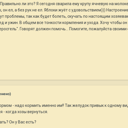
 Правильно ли это? Я сегодня сварила ему крупу ячневую на молоке
ук, он ел, а без рук не ел. Яблоки жуёт с удовольствием))) Настрое
ут проблемы, так как будет болеть, скучать по настоящим хозяевам
ед и ужин. В общем все тонкости кормления и ухода. Хочу чтобы о
еросгель". Говорят должен помочь... Помогите, пожалуйста своим
енено)
ормом - надо кормить именно им!! Так желудок привык к одному ви
 - когда хозы вернуться.
ать? Он у Вас есть?