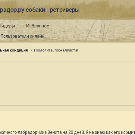
радор.ру собаки - ретриверы
Лидеры
Избранное
Пользователи онлайн
ьная кондиция
Помогите, пожалуйста!
сячного лабрадорчика Зенита на 20 дней. Я не знаю как его кормит