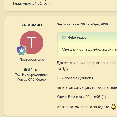
Владимирской области
Талисман
Опубликовано
10 октября, 2010
Neko сказал:
Мне дали большой-большой пак
Пользователи.
Даже если он и не нормален по чь
ли ПД,..
6,9 тыс
Пол:
Не определился
+1 к словам Дениски
Город:
СПб, Север
Вы в этой ситуации, только перед
Удачи Вам в эти 20 дней!!! )))
может потом своего заведёте