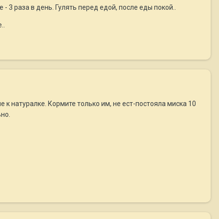
 3 раза в день. Гулять перед едой, после еды покой..
..
не к натуралке. Кормите только им, не ест-постояла миска 10
но.