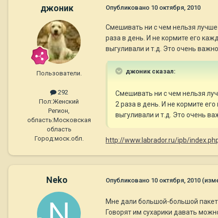
джоник
Опубликовано
10 октября, 2010
Смешивать ни с чем нельзя лучше
раза в день. И не кормите его каж
выгуливали и т.д. Это очень важно
джоник сказал:
Пользователи.
292
Смешивать ни с чем нельзя лу
Пол:
Женский
2 раза в день. И не кормите ег
Регион,
выгуливали и т.д. Это очень ва
область:
Московская
область
Город:
моск.обл.
http://www.labrador.ru/ipb/index.
Neko
Опубликовано
10 октября, 2010
(изм
Мне дали большой-большой пакет 
Говорят им сухарики давать можно.