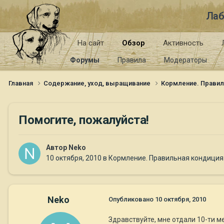
Лаб
На сайт
Обзор
Активность
Форумы
Правила
Модераторы
Главная
Содержание, уход, выращивание
Кормление. Правил
Помогите, пожалуйста!
Автор
Neko
10 октября, 2010
в
Кормление. Правильная кондиция
Neko
Опубликовано
10 октября, 2010
Здравствуйте, мне отдали 10-ти ме