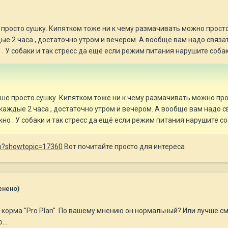
 просто сушку. Кипятком тоже ни к чему размачивать можно прос
дые 2 часа , достаточно утром и вечером. А вообще вам надо связат
 . У собаки и так стресс да ещё если режим питания нарушите соба
чше просто сушку. Кипятком тоже ни к чему размачивать можно п
о каждые 2 часа , достаточно утром и вечером. А вообще вам надо с
жно . У собаки и так стресс да ещё если режим питания нарушите с
php?showtopic=17360
Вот почитайте просто для интереса
енено)
корма "Pro Plan". По вашему мнению он нормальный? Или лучше с
..