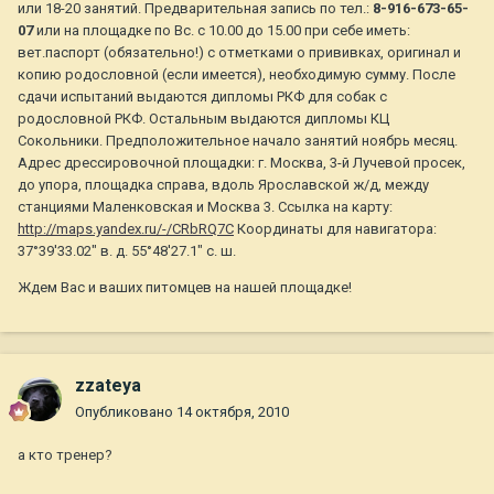
или 18-20 занятий. Предварительная запись по тел.:
8-916-673-65-
07
или на площадке по Вс. с 10.00 до 15.00 при себе иметь:
вет.паспорт (обязательно!) с отметками о прививках, оригинал и
копию родословной (если имеется), необходимую сумму. После
сдачи испытаний выдаются дипломы РКФ для собак с
родословной РКФ. Остальным выдаются дипломы КЦ
Сокольники. Предположительное начало занятий ноябрь месяц.
Адрес дрессировочной площадки: г. Москва, 3-й Лучевой просек,
до упора, площадка справа, вдоль Ярославской ж/д, между
станциями Маленковская и Москва 3. Ссылка на карту:
http://maps.yandex.ru/-/CRbRQ7C
Координаты для навигатора:
37°39′33.02″ в. д. 55°48′27.1″ с. ш.
Ждем Вас и ваших питомцев на нашей площадке!
zzateya
Опубликовано
14 октября, 2010
а кто тренер?