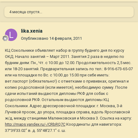
4 месяца спустя...
lika.xenia
Опубликовано
14 февраля, 2011
КЦ Сокольники объявляет набор в группу буднего дня по курсу
ОКД. Начало занятий – Март 2011. Занятия 2 раза в неделю по
будним дням: Пн., Чт. с 10.00 до 12.00. Продолжительность 2,5 мес.
или 18-20 занятий. Предварительная запись по тел.: 8-916-673-65-07
или на площадке по Вс. с 10.00 до 15.00 при себе иметь:
вет.паспорт (обязательно!) с отметками о прививках, оригинал и
копию родословной (если имеется), необходимую сумму. После
сдачи испытаний выдаются дипломы РКФ для собак с
родословной РКФ. Остальным выдаются дипломы КЦ
Сокольники. Адрес дрессировочной площадки: г. Москва, 3-й
Лучевой просек, до упора, площадка справа, вдоль Ярославской
ж/д, между станциями Маленковская и Москва 3. Ссылка на карту:
http://maps.yandex.ru/-/CRbRQ7C
Координаты для навигатора:
37°39′33.02″ в. д. 55°48′27.1″ с. ш.