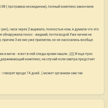
24.08 ( протравка неозидином), полный комплекс закончили
 рис), часа через 2 вырвало, полностью ком, я думала что это
а я обнаружила понос - жидкий, почти водой.Уже ничем не
й, причем 3 из них уже прилипли, но не насосались вообще.
 и мочи - и вот в ней следы крови нашли...(((( И еще пузо
оддерживающий комплекс, на случай если завтра предстоит
- говорят вроде 14 дней...( может организм сам так