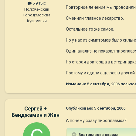
5,9 тыс
Повторное лечение мы проводили 
Пол:
Женский
Город:
Москва
Сменили главное лекарство.
Кузьминки
Остальное то же самое.
Но у нас из симптомов было сильн
Один анализ не показал пироплазм
Но старая докторша в ветеринарке 
Поэтому и сдали еще раз в другой 
Изменено
5 сентября, 2006
пользов
Сергей +
Опубликовано
5 сентября, 2006
Бенджамин и Жан
А почему сразу пироплазмоз?
Златовласка сказал: