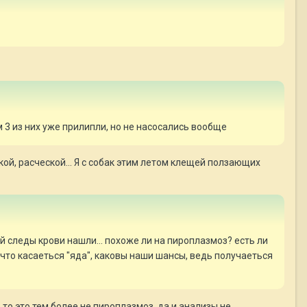
ем 3 из них уже прилипли, но не насосались вообще
ской, расческой... Я с собак этим летом клещей ползающих
ей следы крови нашли... похоже ли на пироплазмоз? есть ли
и что касаеться "яда", каковы наши шансы, ведь получаеться
 то это тем более не пироплазмоз, да и анализы не