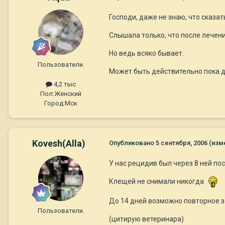
Господи, даже не знаю, что сказат
Слышала только, что после лечени
Но ведь всяко бывает.
Пользователи.
Может быть действительно пока д
4,2 тыс
Пол:
Женский
Город:
Мск
Kovesh(Alla)
Опубликовано
5 сентября, 2006
(изм
У нас рецидив был через 8 ней по
Клещей не снимали никогда
До 14 дней возможно повторное з
Пользователи.
(цитирую ветеринара)