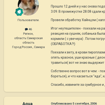
Прошло 12 дней и у нас снова подо
3.09. В промежустке 28.08 сдали 
Провели обработку Хайнцом ( капли
Пользователи.
Итог неутешителен - поехали на ра
46
реакция на сушняк, собанька была 
Регион,
область:
Самарская
кормили ( с увечера) . Потом погр
область
(ОБРАБОТКА?!)
Город:
Россия., Самара
Поехали к вету, в крови пироплазм
опять красное, уши красные ( де
травиться( вот не знаю выдержит ли)
Собственно вопрос вот в чем: - по
бореться), и что касаеться "яда"
Спасибо, извините за сумбурное и 
Aqua
Опубликовано
5 сентября, 2006