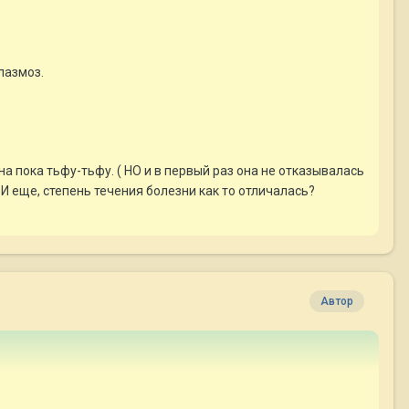
лазмоз.
она пока тьфу-тьфу. ( НО и в первый раз она не отказывалась
И еще, степень течения болезни как то отличалась?
Автор