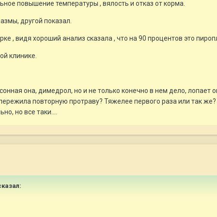
льное повышение температуры , вялость и отказ от корма.
азмы, другой показал.
ке , видя хороший анализ сказала , что на 90 процентов это пироп
ой клинике.
 сонная она, димедрол, но и не только конечно в нем дело, лопает 
 пережила повторную протраву? Тяжелее первого раза или так же? 
о, но все таки....
казал: