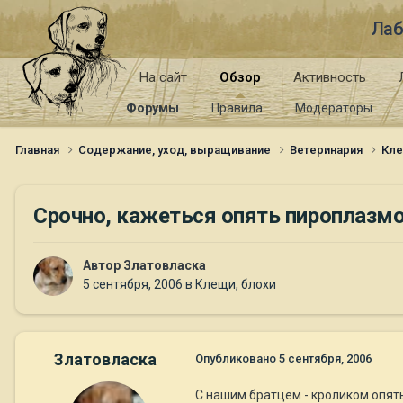
Лаб
На сайт
Обзор
Активность
Форумы
Правила
Модераторы
Главная
Содержание, уход, выращивание
Ветеринария
Кле
Срочно, кажеться опять пироплазмоз.
Автор
Златовласка
5 сентября, 2006
в
Клещи, блохи
Златовласка
Опубликовано
5 сентября, 2006
С нашим братцем - кроликом опять