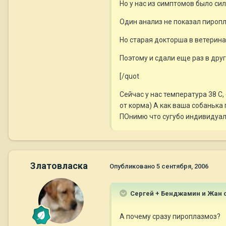
Но у нас из симптомов было си
Один анализ не показал пиропл
Но старая докторша в ветеринар
Поэтому и сдали еще раз в друг
[/quot
Сейчас у нас температура 38 С,
от корма) А как ваша собанька
ПОнимю что сугубо индивидуальн
Златовласка
Опубликовано
5 сентября, 2006
Сергей + Бенджамин и Жан с
А почему сразу пироплазмоз?