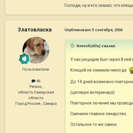
Господи, ну и кто сказал, что клещ
Златовласка
Опубликовано
5 сентября, 2006
Kovesh(Alla) сказал:
У нас рецидив был через 8 ней
Пользователи.
Клещей не снимали никогда
46
До 14 дней возможно повторное
Регион,
область:
Самарская
(цитирую ветеринара)
область
Повторное лечение мы проводи
Город:
Россия., Самара
Сменили главное лекарство.
Остальное то же самое.