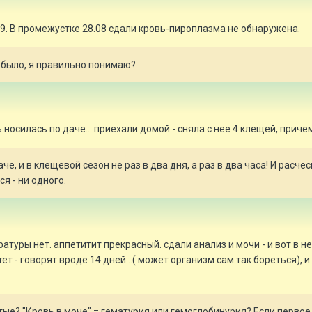
9. В промежустке 28.08 сдали кровь-пироплазма не обнаружена.
е было, я правильно понимаю?
ть носилась по даче... приехали домой - сняла с нее 4 клещей, прич
че, и в клещевой сезон не раз в два дня, а раз в два часа! И расче
я - ни одного.
атуры нет. аппетитит прекрасный. сдали анализ и мочи - и вот в н
т - говорят вроде 14 дней...( может организм сам так бореться), 
тые? "Кровь в моче" = гематурия или гемоглобинурия? Если первое,