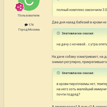
полный комплекс закончили 3.0
Пользователи.
Два дня назад бабезий в крови н
174
Город:
Москва
Златовласка сказал:
на дачу с ночевой... с утра опя
На даче собаку осматривают, на да
снимал регулярно, прикрепившегос
Златовласка сказал:
в крови пироплазмы нет, темпер
на него хоть малейший иммуните
почти подряд?
А температура? А пульс? А слизис