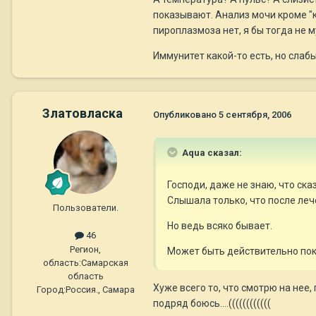
показывают. Анализ мочи кроме "к
пироплазмоза нет, я бы тогда не м
Иммунитет какой-то есть, но слабы
Златовласка
Опубликовано
5 сентября, 2006
Aqua сказал:
Господи, даже не знаю, что ска
Слышала только, что после леч
Пользователи.
Но ведь всяко бывает.
46
Регион,
Может быть действительно пока
область:
Самарская
область
Хуже всего то, что смотрю на нее,
Город:
Россия., Самара
подряд боюсь....((((((((((((