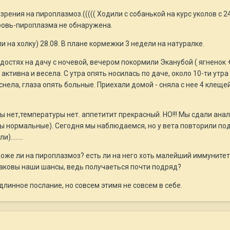
зрения на пироплазмоз.((((( Ходили с собанькой на курс уколов с 
кровь-пироплазма не обнаружена.
 на холку) 28.08. В плане кормежки 3 недели на натуралке.
достях на дачу с ночевой, вечером покормили Эканубой ( ягненок +
активна и весела. С утра опять носилась по даче, около 10-ти утр
уснела, глаза опять больные. Приехали домой - сняла с нее 4 клеще
ы нет,температуры нет. аппетитит прекрасный. НО!!! Мы сдали анализ
сны нормальные). Сегодня мы наблюдаемся, но у вета повторили п
........
хоже ли на пироплазмоз? есть ли на него хоть малейший иммунитет 
, каковы наши шансы, ведь получаеться почти подряд?
длинное послание, но совсем этимя не совсем в себе.