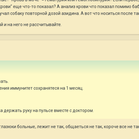
рови" еще что-то показал? А анализ крови что показал помимо ба
учал собаку повторной дозой азидина. А вот что носиться после та
й и на него не рассчитывайте.
зать.
ения иммунитет сохранятеся на 1 месяц.
 держать руку на пульсе вместе с доктором.
 глазюки больные, лежит не так, общаеться не так, короче все не 