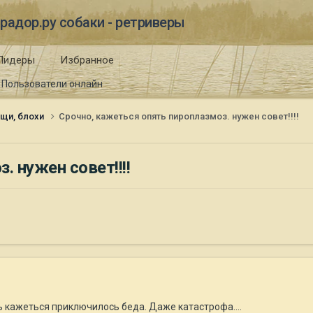
радор.ру собаки - ретриверы
Лидеры
Избранное
Пользователи онлайн
щи, блохи
Срочно, кажеться опять пироплазмоз. нужен совет!!!!
 нужен совет!!!!
 кажеться приключилось беда. Даже катастрофа....