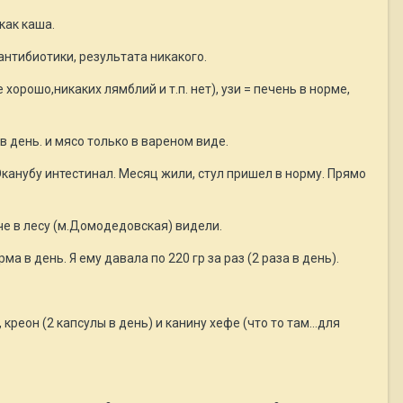
как каша.
 антибиотики, результата никакого.
хорошо,никаких лямблий и т.п. нет), узи = печень в норме,
в день. и мясо только в вареном виде.
канубу интестинал. Месяц жили, стул пришел в норму. Прямо
ече в лесу (м.Домодедовская) видели.
 в день. Я ему давала по 220 гр за раз (2 раза в день).
креон (2 капсулы в день) и канину хефе (что то там...для