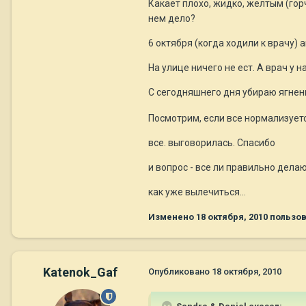
Какает плохо, жидко, желтым (горчи
нем дело?
6 октября (когда ходили к врачу) а
На улице ничего не ест. А врач у н
С сегодняшнего дня убираю ягнен
Посмотрим, если все нормализуетс
все. выговорилась. Спасибо
и вопрос - все ли правильно дела
как уже вылечиться...
Изменено
18 октября, 2010
пользов
Katenok_Gaf
Опубликовано
18 октября, 2010