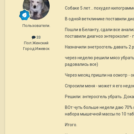
Собаке 5 лет... похудел килограмм
В одной ветклинике поставили диаг
Пользователи.
Пошли в Беланту, сдали все анализ
поставили диагноз энтероколит - п
33
Пол:
Женский
Назначили энетросгель давать 2 ра
Город:
Ижевск
через неделю решили мясо убрать,
радовались все)
Через месяц пришли на осмотр - ок
Спросили меня - может я его недок
Решили: энтеросгель убрать. Док
ВОт чуть больше недели даю 70% ин
набора мышечной массы по 10 табл
Итого.