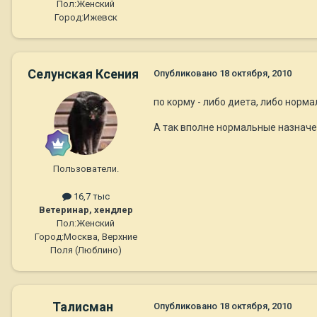
Пол:
Женский
Город:
Ижевск
Селунская Ксения
Опубликовано
18 октября, 2010
по корму - либо диета, либо норм
А так вполне нормальные назнач
Пользователи.
16,7 тыс
Ветеринар, хендлер
Пол:
Женский
Город:
Москва, Верхние
Поля (Люблино)
Талисман
Опубликовано
18 октября, 2010