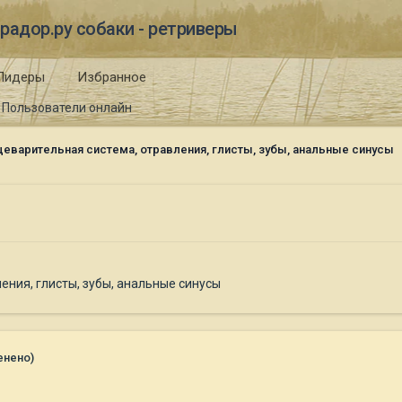
радор.ру собаки - ретриверы
Лидеры
Избранное
Пользователи онлайн
еварительная система, отравления, глисты, зубы, анальные синусы
ения, глисты, зубы, анальные синусы
енено)