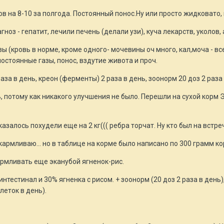
ов на 8-10 за полгода. Постоянный понос.Ну или просто жидковато, 
ноз - гепатит, лечили печень (делали узи), куча лекарств, уколов,
ы (кровь в норме, кроме одного- мочевины оч много, кал,моча - все 
остоянные газы, понос, вздутие живота и проч.
за в день, креон (ферменты) 2 раза в день, зоонорм 20 доз 2 раза 
 потому как никакого улучшения не было. Перешли на сухой корм Э
азалось похудели еще на 2 кг((( ребра торчат. Ну кто был на встр
армливаю... но в таблице на корме было написано по 300 грамм корма
армливать еще эканубой ягненок-рис.
тестинал и 30% ягненка с рисом. + зоонорм (20 доз 2 раза в день), 
еток в день).