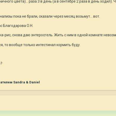
чного цвета)... раза 3 в день (а в сентябре 2 раза в день ходил). Ч
нализы пока не брали, сказали через месяц возьмут... вот.
ас Благодарова О.Н.
ка-рис, снова даю энтеросгель. Жить с ним в одной комнате нево
я, то вообще только интестинал кормить буду.
ю?
ателем Sandra & Daniel