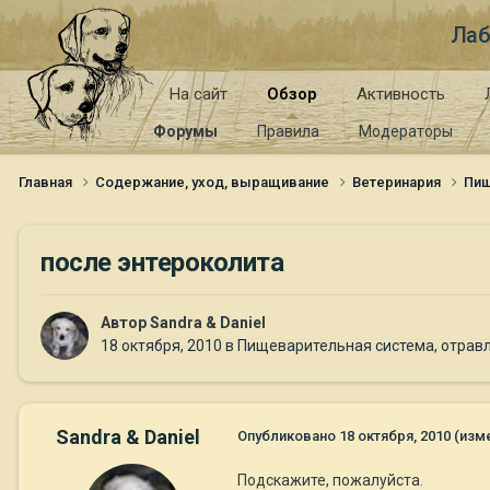
Лаб
На сайт
Обзор
Активность
Форумы
Правила
Модераторы
Главная
Содержание, уход, выращивание
Ветеринария
Пищ
после энтероколита
Автор
Sandra & Daniel
18 октября, 2010
в
Пищеварительная система, отравл
Sandra & Daniel
Опубликовано
18 октября, 2010
(изм
Подскажите, пожалуйста.