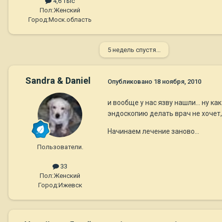
4,6 тыс
Пол:
Женский
Город:
Моск.область
5 недель спустя...
Sandra & Daniel
Опубликовано
18 ноября, 2010
и вообще у нас язву нашли... ну к
эндоскопию делать врач не хочет, 
Начинаем лечение заново...
Пользователи.
33
Пол:
Женский
Город:
Ижевск