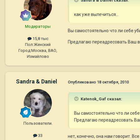
Sandra & Daniel сказал:
как уже вылечиться...
Модераторы
Вы самостоятельно что ли себе уб
15,8 тыс
Предлагаю переадресовать Ваш в
Пол:
Женский
Город:
Москва, ВАО,
Измайлово
Sandra & Daniel
Опубликовано
18 октября, 2010
Katenok_Gaf сказал:
Вы самостоятельно что ли себе
Предлагаю переадресовать Ва
Пользователи.
33
нет, конечно, она нам говорит. Вс