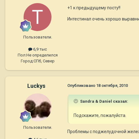
+1 к предыдущему посту!!
Интестинал очень хорошо выравнив
Пользователи.
6,9 тыс
Пол:
Не определился
Город:
СПб, Север
Luckys
Опубликовано
18 октября, 2010
Sandra & Daniel сказал:
Подскажите, пожалуйста.
Пользователи.
Проблемы с поджелудочной железо