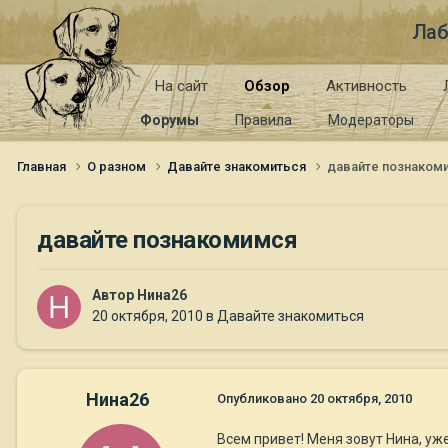
Лаб
На сайт
Обзор
Активность
Форумы
Правила
Модераторы
Главная
О разном
Давайте знакомиться
давайте познаком
давайте познакомимся
Автор
Нина26
20 октября, 2010
в
Давайте знакомиться
Нина26
Опубликовано
20 октября, 2010
Всем привет! Меня зовут Нина, уж