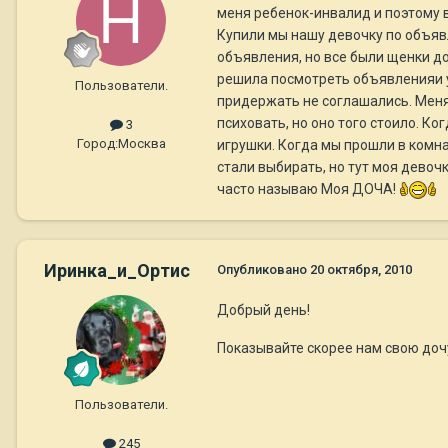
меня ребенок-инвалид и поэтому в
Купили мы нашу девочку по объявл
объявления, но все были щенки до
решила посмотреть объявленияи ув
Пользователи.
придержать не соглашались. Меня 
психовать, но оно того стоило. К
3
Город:
Москва
игрушки. Когда мы прошли в комна
стали выбирать, но тут моя девочк
часто называю Моя ДОЧА!
Иринка_и_Ортис
Опубликовано
20 октября, 2010
Добрый день!
Показывайте скорее нам свою до
Пользователи.
245