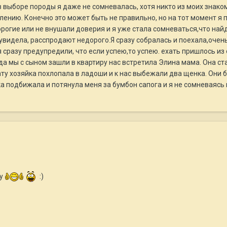
 выборе породы я даже не сомневалась, хотя никто из моих знаком
ению. Конечно это может быть не правильно, но на тот момент я п
рогие или не внушали доверия и я уже стала сомневаться,что найду
идела, расспродают недорого.Я сразу собралась и поехала,очень 
сразу предупредили, что если успею,то успею. ехать пришлось из 
огда мы с сыном зашли в квартиру нас встретила Элина мама. Она с
ту хозяйка похлопала в ладоши и к нас выбежали два щенка. Они 
а подбижала и потянула меня за бумбон сапога и я не сомневаясь к
чу
:)