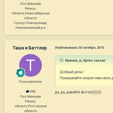
Пол:
Женский
Регион,
область:
Новосибирская
область
Город:
г.Новокузнецк,
Новоильинский р-н
Таша и Баттлер
Опубликовано
20 октября, 2010
Иринка_и_Ортис сказал:
Добрый день!
Показывайте скорее нам свою 
Пользователи.
390
да, да, давайте фоток))))))))
Пол:
Женский
Регион,
область:
Ростовская
область