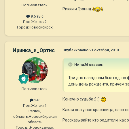
Пользователи.
Рикки и Граннд
9,6 тыс
Пол:
Женский
Город:
Новосибирск
Иринка_и_Ортис
Опубликовано
21 октября, 2010
Нина26 сказал:
Три дня назад нам был год, но
день день рождентя, причем зам
Пользователи.
Конечно судьба :) :)
245
Пол:
Женский
Какая она у вас красавица, слов не
Регион,
область:
Новосибирская
Рассказывайте кто родители, как о
область
Город:
г.Новокузнецк,