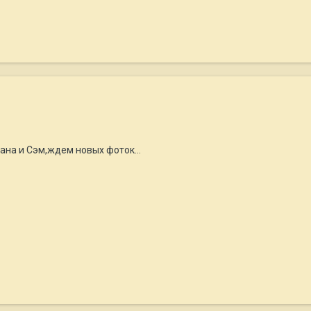
ана и Сэм,ждем новых фоток...