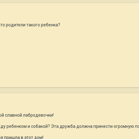
кто родители такого ребенка?
ой славной лабродевочки!
у ребенком и собакой? Эта дружба должна принести огромную по
я пришла в этот дом!