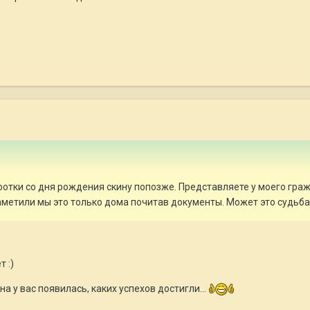
 фотки со дня рождения скину попозже. Представляете у моего гра
етили мы это только дома почитав документы. Может это судьба!!!!
т :)
на у вас появилась, каких успехов достигли...