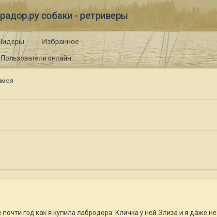
радор.ру собаки - ретриверы
Лидеры
Избранное
Пользователи онлайн
имся
е почти год как я купила лабродора. Кличка у ней Элиза и я даже 