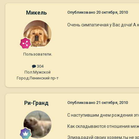
Микель
Опубликовано
20 октября, 2010
Очень симпатичная у Вас доча! А 
Пользователи.
304
Пол:
Мужской
Город:
Ленинский пр-т
Ри-Гранд
Опубликовано
21 октября, 2010
С наступившим днем рождения эт
Как складываются отношения межд
Элиза,радуй своих хозяем,ты не зр