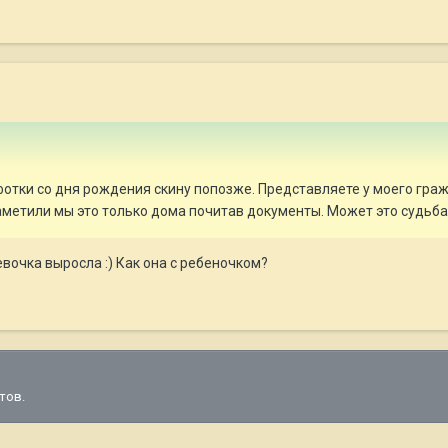
 фотки со дня рождения скину попозже. Представляете у моего гра
етили мы это только дома почитав документы. Может это судьба!!!!
евочка выросла :) Как она с ребеночком?
тов.