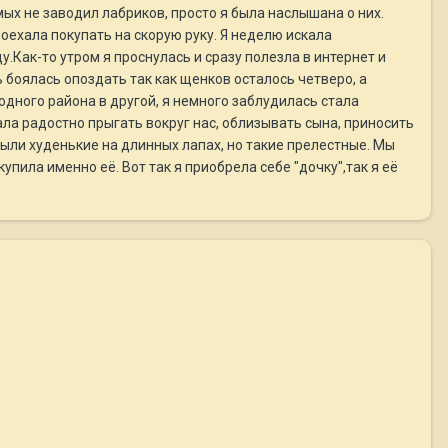
ых не заводил лабриков, просто я была наслышана о них.
оехала покупать на скорую руку. Я неделю искала
.Как-то утром я проснулась и сразу полезла в интернет и
боялась опоздать так как щенков осталось четверо, а
одного района в другой, я немного заблудилась стала
тала радостно прыгать вокруг нас, облизывать сына, приносить
были худенькие на длинных лапах, но такие прелестные. Мы
упила именно её. Вот так я приобрела себе "дочку",так я её