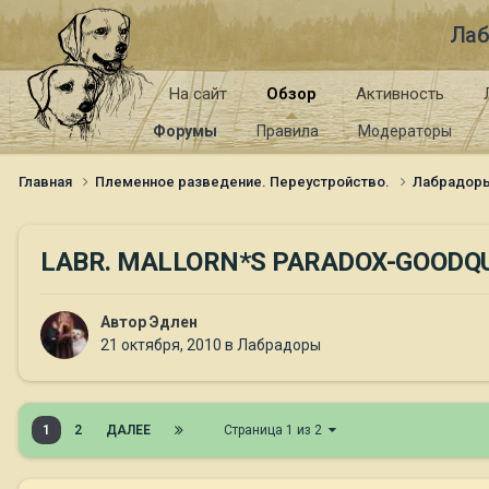
Лаб
На сайт
Обзор
Активность
Форумы
Правила
Модераторы
Главная
Племенное разведение. Переустройство.
Лабрадор
LABR. МALLORN*S PARADOX-GOODQU
Автор
Эдлен
21 октября, 2010
в
Лабрадоры
1
2
ДАЛЕЕ
Страница 1 из 2