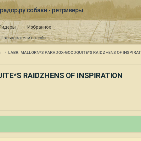
радор.ру собаки - ретриверы
Лидеры
Избранное
Пользователи онлайн
ы
LABR. МALLORN*S PARADOX-GOODQUITE*S RAIDZHENS OF INSPIRAT
ITE*S RAIDZHENS OF INSPIRATION