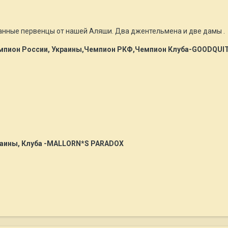
данные первенцы от нашей Аляши. Два джентельмена и две дамы .
пион России, Украины,Чемпион РКФ,Чемпион Клуба-GOODQUIT
раины, Клуба -МALLORN*S PARADOX