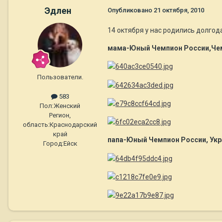
Эдлен
Опубликовано
21 октября, 2010
14 октября у нас родились долго
мама-Юный Чемпион России,Чем
Пользователи.
583
Пол:
Женский
Регион,
область:
Краснодарский
край
папа-Юный Чемпион России, Ук
Город:
Ейск