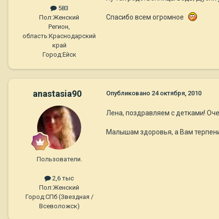
583
Спасибо всем огромное
Пол:
Женский
Регион,
область:
Краснодарский
край
Город:
Ейск
anastasia90
Опубликовано
24 октября, 2010
Лена, поздравляем с детками! Оче
Малышам здоровья, а Вам терпен
Пользователи.
2,6 тыс
Пол:
Женский
Город:
СПб (Звездная /
Всеволожск)