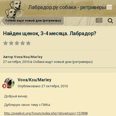
Лабрадор.ру собаки - ретриверы
Собаки ищут новый дом (ретриверы)
Найден щенок, 3-4 месяца. Лабрадор?
Автор
Vova/Ksu/Marley
27 октября, 2010
в
Собаки ищут новый дом (ретриверы)
Vova/Ksu/Marley
Опубликовано
27 октября, 2010
Добрый вечер.
Дублирую свою тему с ПИКа:
http://pesikot.org/forum/index.php?showtopic=157898