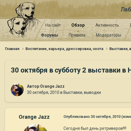
Лаб
На сайт
Обзор
Активность
Форумы
Правила
Модераторы
Главная
Воспитание, карьера, дрессировка, охота
Выставки,
30 октября в субботу 2 выставки в
Автор
Orange Jazz
30 октября, 2010
в
Выставки, выводки
Orange Jazz
Опубликовано
30 октября, 2010
(изм
Сегодня был день ретриверов!!!!