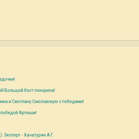
здочки!
й! Большой бэст покорила!
ика и Светлану Смоловскую с победами!
 победой Артюши!
 Эксперт - Хачатурян А.Г.