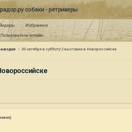
радор.ру собаки - ретриверы
Лидеры
Избранное
Пользователи онлайн
 выводки
30 октября в субботу 2 выставки в Новороссийске
 Новороссийске
енено)