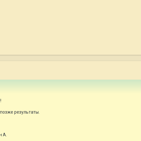
!
позже результаты.
н А.