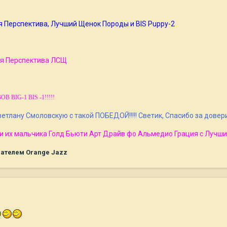
шая Перспектива, Лучший Щенок Породы и BIS Puppy-2
шая Перспектива ЛСЩ
BOB BIG-1 BIS -1!!!!!
тлану Смоловскую с такой ПОБЕДОЙ!!!!! Светик, Спасибо за довер
 и их мальчика Голд Бьюти Арт Драйв фо Альмедио Грация с Лучши
ателем Orange Jazz