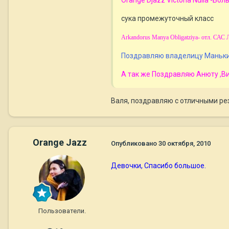
Orange Djazz Victoria Nulla -Б
сука промежуточный класс
Arkandorus Manya Obligatziya- отл. САС 
Поздравляю владелицу Маньки С
А так же Поздравляю Анюту ,Ви
Валя, поздравляю с отличными рез
Orange Jazz
Опубликовано
30 октября, 2010
Девочки, Спасибо большое.
Пользователи.