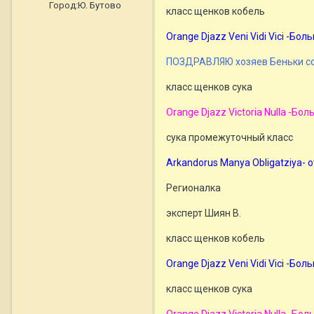
Город:
Ю. Бутово
класс щенков кобель
Orange Djazz Veni Vidi Vici -Б
ПОЗДРАВЛЯЮ хозяев Беньки со 
класс щенков сука
Orange Djazz Victoria Nulla -Б
сука промежуточный класс
Arkandorus Manya Obligatziya- 
Регионалка
эксперт Шиян В.
класс щенков кобель
Orange Djazz Veni Vidi Vici -Б
класс щенков сука