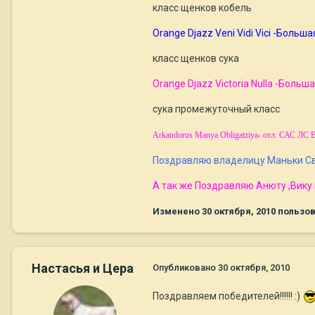
класс щенков кобель
Orange Djazz Veni Vidi Vici -Боль
класс щенков сука
Orange Djazz Victoria Nulla -Боль
сука промежуточный класс
Arkandorus Manya Obligatziya- отл. САС ЛС 
Поздравляю владелицу Маньки Све
А так же Поздравляю Анюту ,Вику
Изменено
30 октября, 2010
пользов
Настасья и Цера
Опубликовано
30 октября, 2010
Поздравляем победителей!!!!!! :)