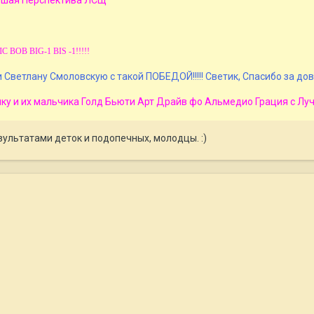
ольшая Перспектива ЛСЩ
ЛС BOB BIG-1 BIS -1!!!!!
ветлану Смоловскую с такой ПОБЕДОЙ!!!!! Светик, Спасибо за дов
ку и их мальчика Голд Бьюти Арт Драйв фо Альмедио Грация с Лу
ультатами деток и подопечных, молодцы. :)