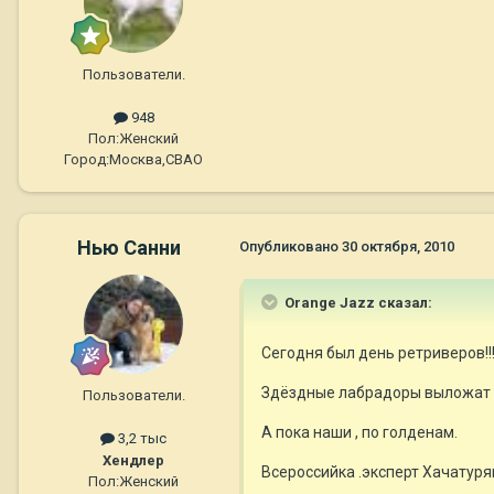
Пользователи.
948
Пол:
Женский
Город:
Москва,СВАО
Нью Санни
Опубликовано
30 октября, 2010
Orange Jazz сказал:
Сегодня был день ретриверов!!!
Здёздные лабрадоры выложат 
Пользователи.
А пока наши , по голденам.
3,2 тыс
Хендлер
Всероссийка .эксперт Хачатуря
Пол:
Женский