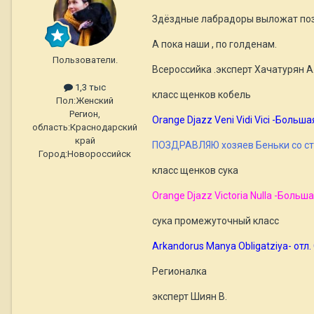
Здёздные лабрадоры выложат поз
А пока наши , по голденам.
Пользователи.
Всероссийка .эксперт Хачатурян А
1,3 тыс
класс щенков кобель
Пол:
Женский
Регион,
Orange Djazz Veni Vidi Vici -Боль
область:
Краснодарский
край
ПОЗДРАВЛЯЮ хозяев Беньки со ст
Город:
Новороссийск
класс щенков сука
Orange Djazz Victoria Nulla -Боль
сука промежуточный класс
Arkandorus Manya Obligatziya- отл
Регионалка
эксперт Шиян В.