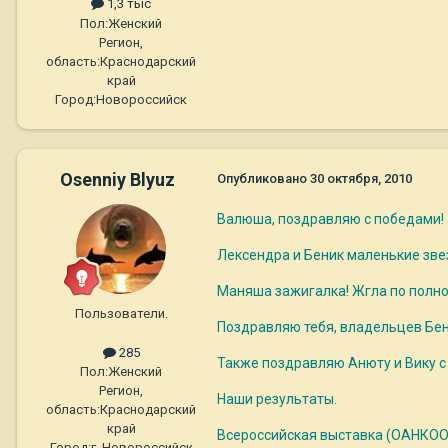
1,3 тыс
Пол:
Женский
Регион,
область:
Краснодарский
край
Город:
Новороссийск
Osenniy Blyuz
Опубликовано
30 октября, 2010
Валюша, поздравляю с победами!
Лексендра и Беник маленькие зве
Маняша зажигалка! Жгла по полно
Пользователи.
Поздравляю тебя, владельцев Бен
285
Также поздравляю Анюту и Вику с
Пол:
Женский
Регион,
Наши результаты.
область:
Краснодарский
край
Всероссийская выставка (ОАНКОО).
Город:
г. Новороссийск