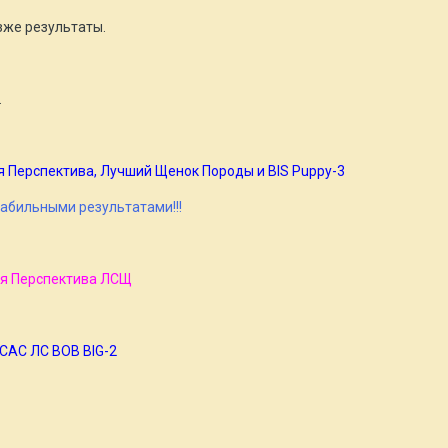
же результаты.
.
шая Перспектива, Лучший Щенок Породы и BIS Puppy-3
абильными результатами!!!
шая Перспектива ЛСЩ
. САС ЛС BOB BIG-2