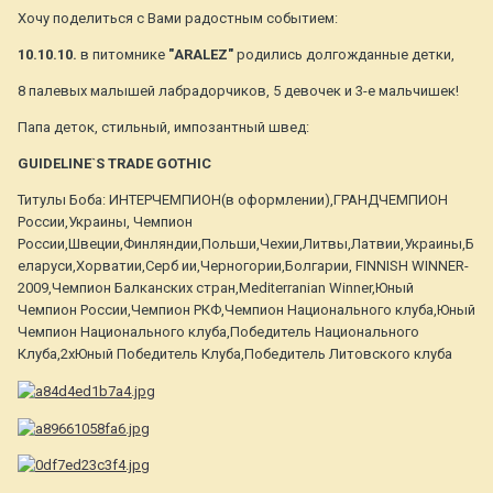
Хочу поделиться с Вами радостным событием:
10.10.10.
в питомнике
"ARALEZ"
родились долгожданные детки,
8 палевых малышей лабрадорчиков, 5 девочек и 3-е мальчишек!
Папа деток, стильный, импозантный швед:
GUIDELINE`S TRADE GOTHIC
Титулы Боба: ИНТЕРЧЕМПИОН(в оформлении),ГРАНДЧЕМПИОН
России,Украины, Чемпион
России,Швеции,Финляндии,Польши,Чехии,Литвы,Латвии,Украины,Б
еларуси,Хорватии,Серб ии,Черногории,Болгарии, FINNISH WINNER-
2009,Чемпион Балканских стран,Mediterranian Winner,Юный
Чемпион России,Чемпион РКФ,Чемпион Национального клуба,Юный
Чемпион Национального клуба,Победитель Национального
Клуба,2хЮный Победитель Клуба,Победитель Литовского клуба