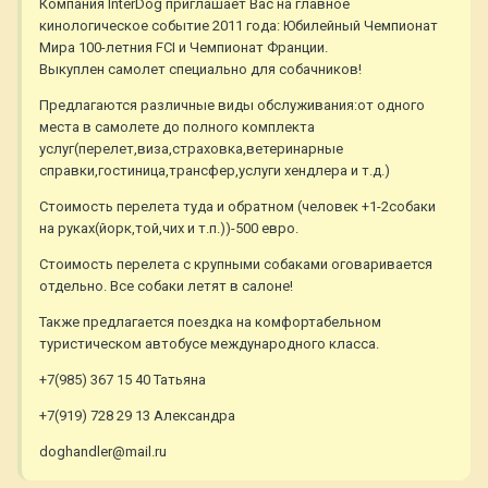
Компания InterDog приглашает Вас на главное
кинологическое событие 2011 года: Юбилейный Чемпионат
Мира 100-летния FCI и Чемпионат Франции.
Выкуплен самолет специально для собачников!
Предлагаются различные виды обслуживания:от одного
места в самолете до полного комплекта
услуг(перелет,виза,страховка,ветеринарные
справки,гостиница,трансфер,услуги хендлера и т.д.)
Стоимость перелета туда и обратном (человек +1-2собаки
на руках(йорк,той,чих и т.п.))-500 евро.
Стоимость перелета с крупными собаками оговаривается
отдельно. Все собаки летят в салоне!
Также предлагается поездка на комфортабельном
туристическом автобусе международного класса.
+7(985) 367 15 40 Татьяна
+7(919) 728 29 13 Александра
doghandler@mail.ru