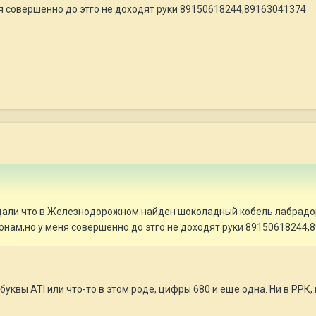
я совершенно до этго не доходят руки 89150618244,89163041374
дали что в Железнодорожном найден шоколадный кобель лабрадор
онам,но у меня совершенно до этго не доходят руки 89150618244,
 буквы АТI или что-то в этом роде, цифры 680 и еще одна. Ни в РРК,