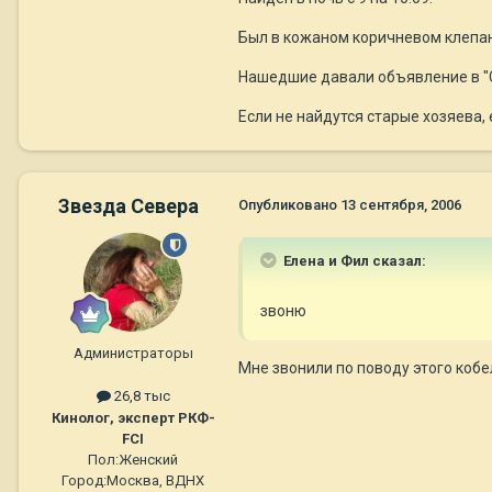
Был в кожаном коричневом клепано
Нашедшие давали объявление в "С
Если не найдутся старые хозяева, е
Звезда Севера
Опубликовано
13 сентября, 2006
Елена и Фил сказал:
звоню
Администраторы
Мне звонили по поводу этого кобе
26,8 тыс
Кинолог, эксперт РКФ-
FCI
Пол:
Женский
Город:
Москва, ВДНХ