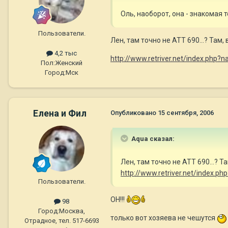
Оль, наоборот, она - знакомая 
Пользователи.
Лен, там точно не АТТ 690...? Та
4,2 тыс
http://www.retriver.net/index.php?n
Пол:
Женский
Город:
Мск
Елена и Фил
Опубликовано
15 сентября, 2006
Aqua сказал:
Лен, там точно не АТТ 690...?
http://www.retriver.net/index.ph
Пользователи.
ОН!!!
98
Город:
Москва,
только вот хозяева не чешутся
Отрадное, тел. 517-6693