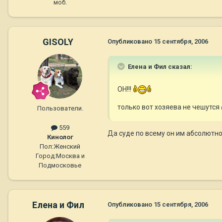
моб.
GISOLY
Опубликовано
15 сентября, 2006
Елена и Фил сказал:
ОН!!!
только вот хозяева не чешутся
Пользователи.
559
Да суде по всему он им абсолютно
Кинолог
Пол:
Женский
Город:
Москва и
Подмосковье
Елена и Фил
Опубликовано
15 сентября, 2006