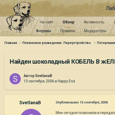
Лаб
На сайт
Обзор
Активность
Форумы
Правила
Модераторы
Главная
Племенное разведение. Переустройство.
Потеряшк
Найден шоколадный КОБЕЛЬ В ж
Автор
SvetlanaB
13 сентября, 2006
в
Happy End
SvetlanaB
Опубликовано
13 сентября, 2006
Мне сегодня позвонили и передал