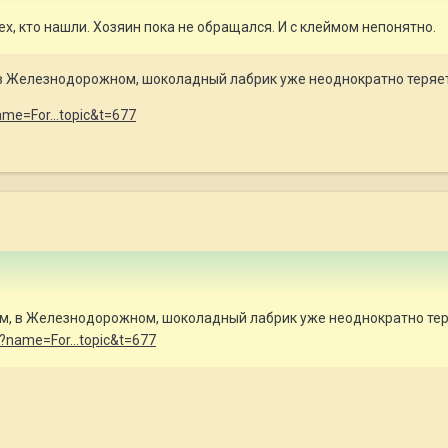
тех, кто нашли. Хозяин пока не обращался. И с клеймом непонятно.
м, в Железнодорожном, шоколадный лабрик уже неоднократно теряе
ame=For...topic&t=677
 Там, в Железнодорожном, шоколадный лабрик уже неоднократно те
p?name=For...topic&t=677