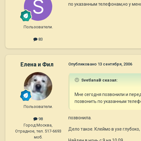
по указанным телефонам,но у мен
Пользователи.
83
Елена и Фил
Опубликовано
13 сентября, 2006
SvetlanaB сказал:
Мне сегодня позвонили и пере
позвонить по указанным телеф
Пользователи.
позвонила.
98
Город:
Москва,
Дело такое. Клеймо в ухе глубоко,
Отрадное, тел. 517-6693
моб.
Найден в ночь с 9 на 10.09.