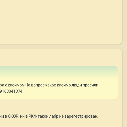
а с клеймом.На вопрос какое клеймо,люди просили
89163041374
 ни в СКОР, ни в РКФ такой лабр не зарегестрирован.