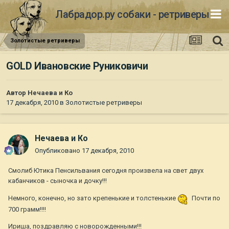
Лабрадор.ру собаки - ретриверы
Золотистые ретриверы
GOLD Ивановские Руниковичи
Автор
Нечаева и Ко
17 декабря, 2010
в
Золотистые ретриверы
Нечаева и Ко
Опубликовано
17 декабря, 2010
Смолиб Ютика Пенсильвания сегодня произвела на свет двух
кабанчиков - сыночка и дочку!!!
Немного, конечно, но зато крепенькие и толстенькие
Почти по
700 грамм!!!!
Ириша, поздравляю с новорожденными!!!