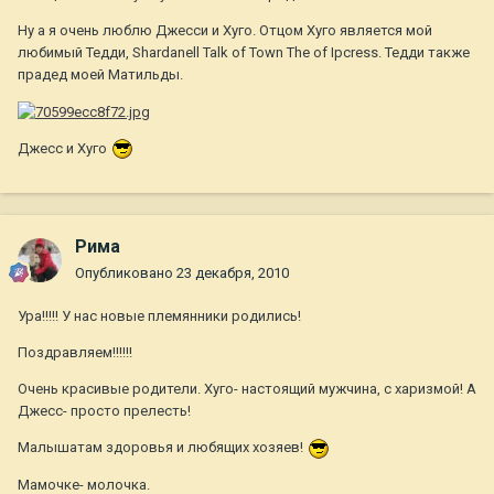
Ну а я очень люблю Джесси и Хуго. Отцом Хуго является мой
любимый Тедди, Shardanell Talk of Town The of Ipcress. Тедди также
прадед моей Матильды.
Джесс и Хуго
Рима
Опубликовано
23 декабря, 2010
Ура!!!!! У нас новые племянники родились!
Поздравляем!!!!!!
Очень красивые родители. Хуго- настоящий мужчина, с харизмой! А
Джесс- просто прелесть!
Малышатам здоровья и любящих хозяев!
Мамочке- молочка.