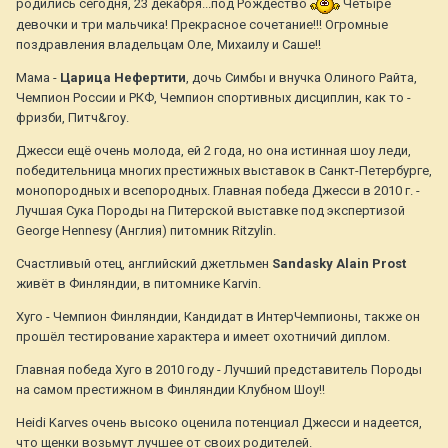
родились сегодня, 23 декабря...под Рождество
Четыре
девочки и три мальчика! Прекрасное сочетание!!! Огромные
поздравления владельцам Оле, Михаилу и Саше!!
Мама -
Царица Нефертити
, дочь Симбы и внучка Олиного Райта,
Чемпион России и РКФ, Чемпион спортивных дисциплин, как то -
фризби, Питч&гоу.
Джесси ещё очень молода, ей 2 года, но она истинная шоу леди,
победительница многих престижных выставок в Санкт-Петербурге,
монопородных и всепородных. Главная победа Джесси в 2010 г. -
Лучшая Сука Породы на Питерской выставке под экспертизой
George Hennesy (Англия) питомник Ritzylin.
Счастливый отец, английский джетльмен
Sandasky Alain Prost
живёт в Финляндии, в питомнике Karvin.
Хуго - Чемпион Финляндии, Кандидат в ИнтерЧемпионы, также он
прошёл тестирование характера и имеет охотничий диплом.
Главная победа Хуго в 2010 году - Лучший представитель Породы
на самом престижном в Финляндии Клубном Шоу!!
Heidi Karves очень высоко оценила потенциал Джесси и надеется,
что щенки возьмут лучшее от своих родителей.