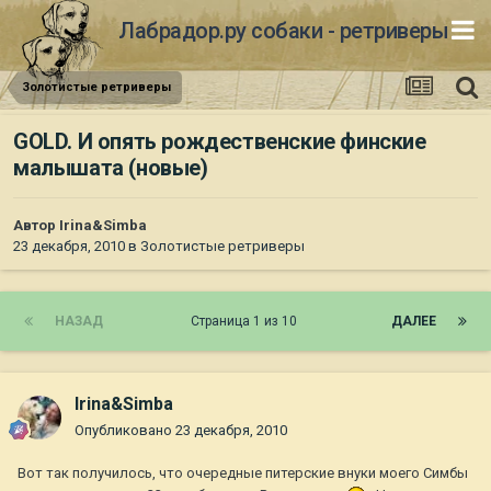
Лабрадор.ру собаки - ретриверы
Золотистые ретриверы
GOLD. И опять рождественские финские
малышата (новые)
Автор
Irina&Simba
23 декабря, 2010
в
Золотистые ретриверы
НАЗАД
Страница 1 из 10
ДАЛЕЕ
Irina&Simba
Опубликовано
23 декабря, 2010
Вот так получилось, что очередные питерские внуки моего Симбы