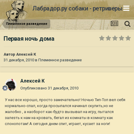
Лабрадор.ру собаки - ретриверы
Племенное разведение
Первая ночь дома
Автор
Алексей К
31 декабря, 2010
в
Племенное разведение
Алексей К
Опубликовано
31 декабря, 2010
У нас все хорошо, просто замечательно! Ночью Тип-Топ вел себя
нормально-спал, когда просыпался начинал скулить,но не
жалобно , а наоборот как-будто вызывал на игру, пытался
залезть к нам на кровать, бегал из комнаты в комнату как
слонопотам! А сегодня днем спит, играет, кусает за ноги!