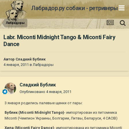
Лабрадор.ру собаки - ретриверы
Лабрадоры
Labr. Miconti Midnight Tango & Miconti Fairy
Dance
Автор
Сладкий Бублик
4 января, 2011
в
Лабрадоры
Сладкий Бублик
Опубликовано
4 января, 2011
3 января родились палевые щенки от пары:
Бублик (Miconti Midnight Tango)
- импортирован из питомника
Miconti (Чемпион Украины, Болгарии, Литвы, Беларуси, 4 САСIB)
Хипа (Miconti Fairy Dance)
- импортирована из питомника Miconti