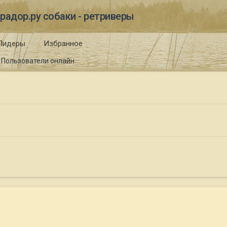
радор.ру собаки - ретриверы
Лидеры
Избранное
Пользователи онлайн