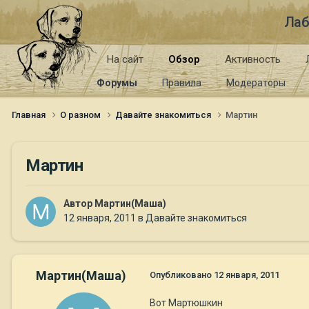
Лаб
На сайт
Обзор
Активность
Форумы
Правила
Модераторы
Главная
О разном
Давайте знакомиться
Мартин
Мартин
Автор
Мартин(Маша)
12 января, 2011
в
Давайте знакомиться
Мартин(Маша)
Опубликовано
12 января, 2011
Вот Мартюшкин