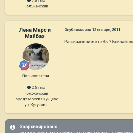
7,6 тыс
Пол:
Женский
Лена Марс и
Опубликовано
12 января, 2011
Майбах
Рассказывайте кто Вы ? Вливайтес
Пользователи.
2,5 тыс
Пол:
Женский
Город:
г.Москва Кунцево
ул. Кутузова
Заархивировано