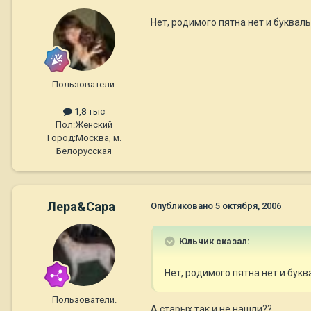
Нет, родимого пятна нет и буквал
Пользователи.
1,8 тыс
Пол:
Женский
Город:
Москва, м.
Белорусская
Лера&Сара
Опубликовано
5 октября, 2006
Юльчик сказал:
Нет, родимого пятна нет и бук
Пользователи.
А старых так и не нашли??