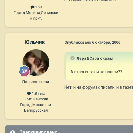
259
Город:
Москва,Ленински
й пр-т.
Юльчик
Опубликовано
6 октября, 2006
Лера&Сара сказал:
А старых так и не нашли??
Пользователи.
Нет, и на форумах писали, и в газ
1,8 тыс
Пол:
Женский
Город:
Москва, м.
Белорусская
Заархивировано