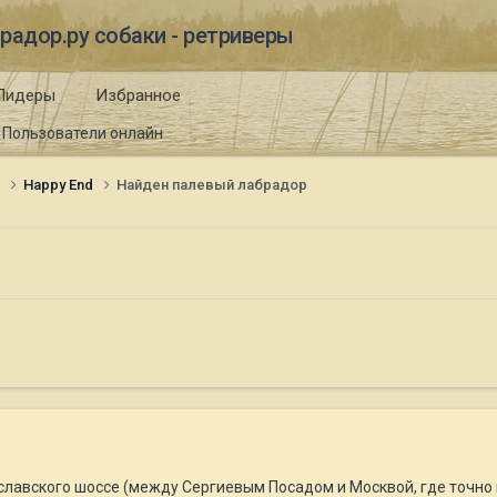
радор.ру собаки - ретриверы
Лидеры
Избранное
Пользователи онлайн
и
Happy End
Найден палевый лабрадор
ославского шоссе (между Сергиевым Посадом и Москвой, где точно