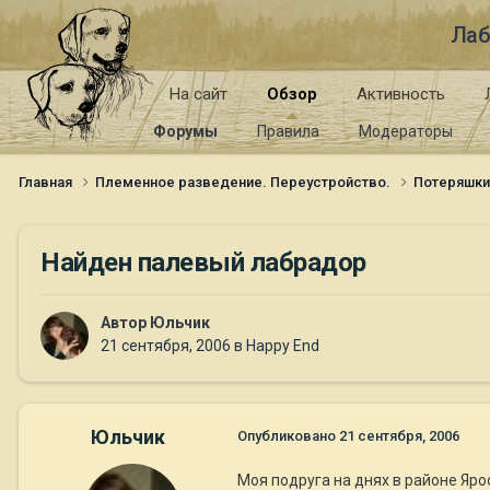
Лаб
На сайт
Обзор
Активность
Форумы
Правила
Модераторы
Главная
Племенное разведение. Переустройство.
Потеряшк
Найден палевый лабрадор
Автор
Юльчик
21 сентября, 2006
в
Happy End
Юльчик
Опубликовано
21 сентября, 2006
Моя подруга на днях в районе Яр