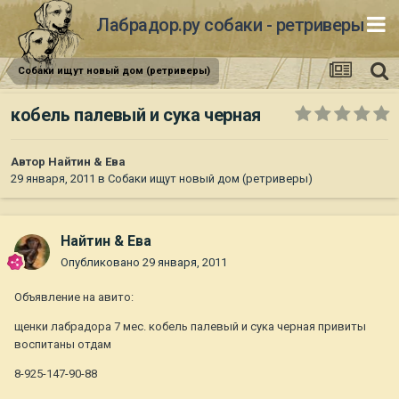
Лабрадор.ру собаки - ретриверы
Собаки ищут новый дом (ретриверы)
кобель палевый и сука черная
Автор
Найтин & Ева
29 января, 2011
в
Собаки ищут новый дом (ретриверы)
Найтин & Ева
Опубликовано
29 января, 2011
Объявление на авито:
щенки лабрадора 7 мес. кобель палевый и сука черная привиты
воспитаны отдам
8-925-147-90-88