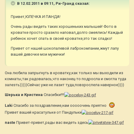
В 12.02.2011 в 09:11, Ри-Гранд сказал:
Привет,ЮЛЕЧКА И ПАНДА!
Очень рады видеть таких хорошеньких малышей! Фото в
кроватке просто сразило наповал,долго смеялись! Каждый
ребенок хочет спать в своей кроватке,это так сладко!
Привет от нашей шокопалевой лаброкомпании,жмут лапу
вашей девочке мои мужички!
Она любила запрыгнуть в кроватку,как только мы выходили из
комнаты,так радовалась,что наконец-то подросла и смогла туда
залезть)))))Сейчас уже не лазит туда,повзрослела наверное))))
Шерька и Кристина
Спасибки!!!!
Laki
Спасибо за поздравление,нам ооооочень приятно
Привет вашей красатульке от Пандульки
naste
Привет-привет,рады вас видеть здесь