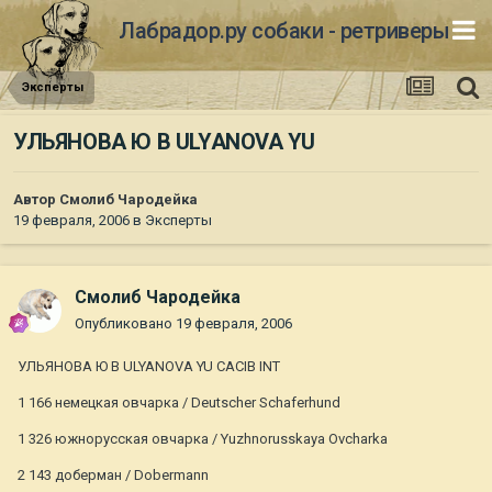
Лабрадор.ру собаки - ретриверы
Эксперты
УЛЬЯНОВА Ю В ULYANOVA YU
Автор
Смолиб Чародейка
19 февраля, 2006
в
Эксперты
Смолиб Чародейка
Опубликовано
19 февраля, 2006
УЛЬЯНОВА Ю В ULYANOVA YU CACIB INT
1 166 немецкая овчарка / Deutscher Schaferhund
1 326 южнорусская овчарка / Yuzhnorusskaya Ovcharka
2 143 доберман / Dobermann