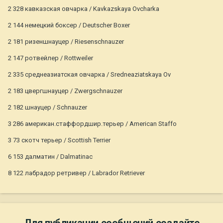
2 328 кавказская овчарка / Kavkazskaya Ovcharka
2 144 немецкий боксер / Deutscher Boxer
2 181 ризеншнауцер / Riesenschnauzer
2 147 ротвейлер / Rottweiler
2 335 среднеазиатская овчарка / Sredneaziatskaya Ov
2 183 цвергшнауцер / Zwergschnauzer
2 182 шнауцер / Schnauzer
3 286 американ.стаффордшир.терьер / American Staffo
3 73 скотч терьер / Scottish Terrier
6 153 далматин / Dalmatinac
8 122 лабрадор ретривер / Labrador Retriever