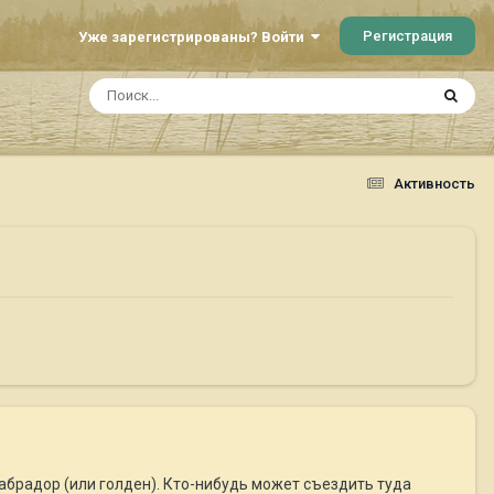
Регистрация
Уже зарегистрированы? Войти
Активность
абрадор (или голден). Кто-нибудь может съездить туда