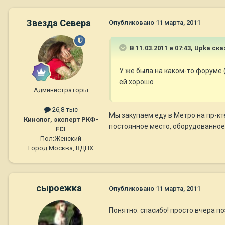
Звезда Севера
Опубликовано
11 марта, 2011
В 11.03.2011 в 07:43, Upka ска
У же была на каком-то форуме (
ей хорошо
Администраторы
26,8 тыс
Мы закупаем еду в Метро на пр-кт
Кинолог, эксперт РКФ-
постоянное место, оборудованное 
FCI
Пол:
Женский
Город:
Москва, ВДНХ
сыроежка
Опубликовано
11 марта, 2011
Понятно. спасибо! просто вчера п