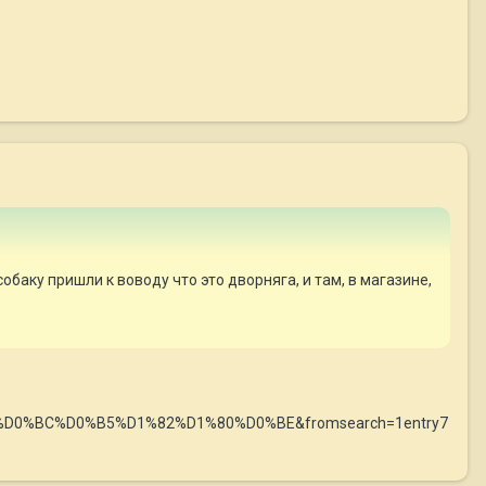
обаку пришли к воводу что это дворняга, и там, в магазине,
%D0%BC%D0%B5%D1%82%D1%80%D0%BE&fromsearch=1entry7