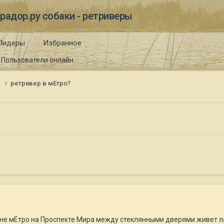
радор.ру собаки - ретриверы
Лидеры
Избранное
Пользователи онлайн
и
ретривер в мЕтро?
ине мЕтро на Проспекте Мира между стеклянными дверями живет л