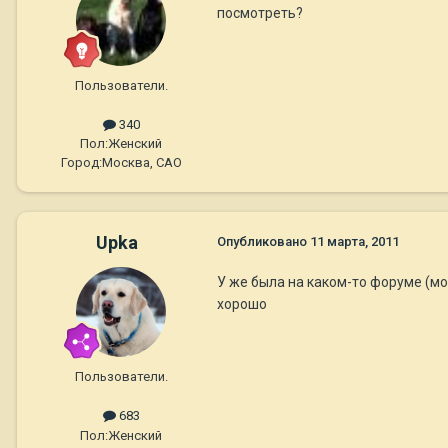
посмотреть?
Пользователи.
340
Пол:
Женский
Город:
Москва, САО
Upka
Опубликовано
11 марта, 2011
У же была на каком-то форуме (мож
хорошо
Пользователи.
683
Пол:
Женский