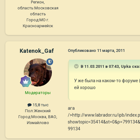
Регион,
область:
Московская
область
Город:
МО г.
Красноармейск
Katenok_Gaf
Опубликовано
11 марта, 2011
В 11.03.2011 в 07:43, Upka ска
У же была на каком-то форуме (
ей хорошо
Модераторы
15,8 тыс
ага
Пол:
Женский
/>http://www.labrador.ru/ipb/index.
Город:
Москва, ВАО,
showtopic=35414&st=0&p=799
Измайлово
99134