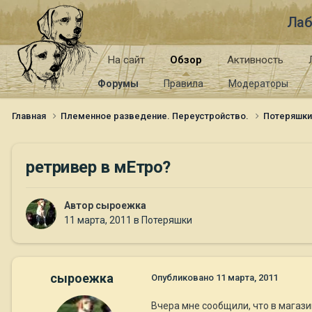
Лаб
На сайт
Обзор
Активность
Форумы
Правила
Модераторы
Главная
Племенное разведение. Переустройство.
Потеряшк
ретривер в мЕтро?
Автор
сыроежка
11 марта, 2011
в
Потеряшки
сыроежка
Опубликовано
11 марта, 2011
Вчера мне сообщили, что в магаз