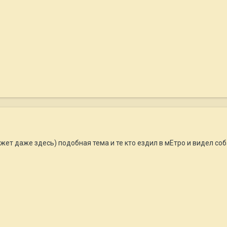
ет даже здесь) подобная тема и те кто ездил в мЕтро и видел соба