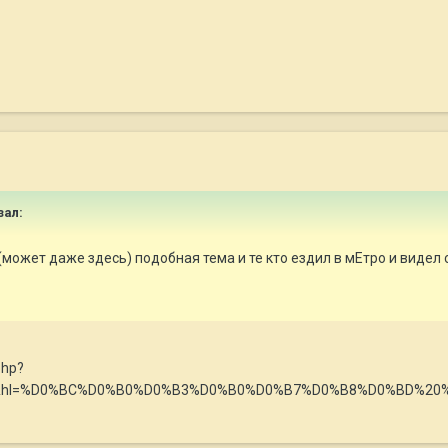
зал:
может даже здесь) подобная тема и те кто ездил в мЕтро и видел с
php?
134&hl=%D0%BC%D0%B0%D0%B3%D0%B0%D0%B7%D0%B8%D0%BD%20