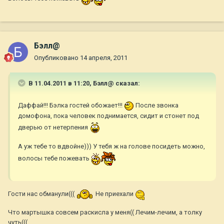
Бэлл@
Опубликовано
14 апреля, 2011
В 11.04.2011 в 11:20, Бэлл@ сказал:
Даффай!!! Бэлка гостей обожает!!!
После звонка
домофона, пока человек поднимается, сидит и стонет под
дверью от нетерпения
А уж тебе то вдвойне))) У тебя ж на голове посидеть можно,
волосы тебе пожевать
Гости нас обманули(((
Не приехали
Что мартышка совсем раскисла у меня(( Лечим-лечим, а толку
чуть(((