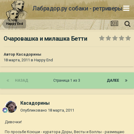
Лабрадор.ру собаки - ретриверы
Happy End
Очаровашка и милашка Бетти
Автор
Касадорины
18 марта, 2011
в
Happy End
НАЗАД
Страница 1 из 3
ДАЛЕЕ
Касадорины
Опубликовано
18 марта, 2011
Девочки!
По просьбе Ксюши - куратора Доры, Весты и Бэллы - размещаю