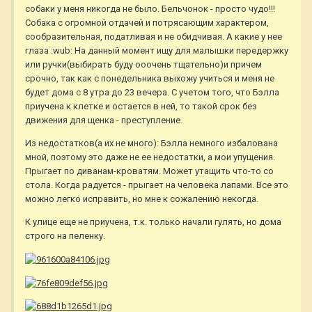
собаки у меня никогда не было. Бельчонок - просто чудо!!!
Собака с огромной отдачей и потрясающим характером,
сообразительная, податливая и не обидчивая. А какие у нее
глаза :wub: На данный момент ищу для малышки передержку
или ручки(выбирать буду ооочень тщательно)и причем
срочно, так как с понедельника выхожу учиться и меня не
будет дома с 8 утра до 23 вечера. С учетом того, что Бэлла
приучена к клетке и остается в ней, то такой срок без
движения для щенка - преступление.
Из недостатков(а их не много): Бэлла немного избалована
мной, поэтому это даже не ее недостатки, а мои упущения.
Прыгает по диванам-кроватям. Может утащить что-то со
стола. Когда радуется - прыгает на человека лапами. Все это
можно легко исправить, но мне к сожалению некогда.
К улице еще не приучена, т.к. только начали гулять, но дома
строго на пеленку.