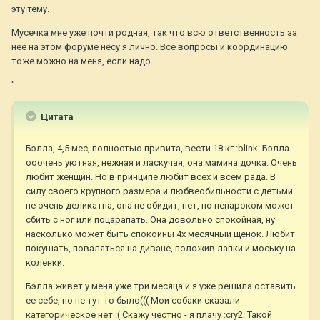
эту тему.
Мусечка мне уже почти родная, так что всю ответственность за
нее на этом форуме несу я лично. Все вопросы и координацию
тоже можно на меня, если надо.
"
Цитата
Бэлла, 4,5 мес, полностью привита, вести 18 кг :blink: Бэлла
ооочень уютная, нежная и ласкучая, она мамина дочка. Очень
любит женщин. Но в принципе любит всех и всем рада. В
силу своего крупного размера и любвеобильности с детьми
не очень деликатна, она не обидит, нет, но ненароком может
сбить с ног или поцарапать. Она довольно спокойная, ну
насколько может быть спокойны 4х месячный щенок. Любит
покушать, поваляться на диване, положив лапки и моську на
коленки.
Бэлла живет у меня уже три месяца и я уже решила оставить
ее себе, но не тут то было((( Мои собаки сказали
категорическое нет :( Скажу честно - я плачу :cry2: Такой