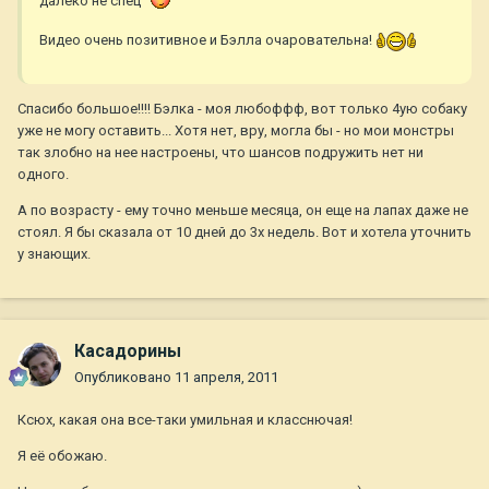
далеко не спец
Видео очень позитивное и Бэлла очаровательна!
Спасибо большое!!!! Бэлка - моя любоффф, вот только 4ую собаку
уже не могу оставить... Хотя нет, вру, могла бы - но мои монстры
так злобно на нее настроены, что шансов подружить нет ни
одного.
А по возрасту - ему точно меньше месяца, он еще на лапах даже не
стоял. Я бы сказала от 10 дней до 3х недель. Вот и хотела уточнить
у знающих.
Касадорины
Опубликовано
11 апреля, 2011
Ксюх, какая она все-таки умильная и класснючая!
Я её обожаю.