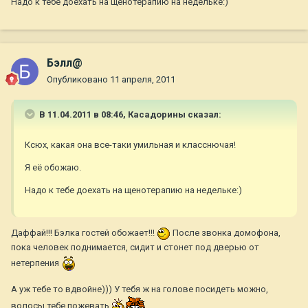
Надо к тебе доехать на щенотерапию на недельке:)
Бэлл@
Опубликовано
11 апреля, 2011
В 11.04.2011 в 08:46, Касадорины сказал:
Ксюх, какая она все-таки умильная и класснючая!
Я её обожаю.
Надо к тебе доехать на щенотерапию на недельке:)
Даффай!!! Бэлка гостей обожает!!!
После звонка домофона,
пока человек поднимается, сидит и стонет под дверью от
нетерпения
А уж тебе то вдвойне))) У тебя ж на голове посидеть можно,
волосы тебе пожевать