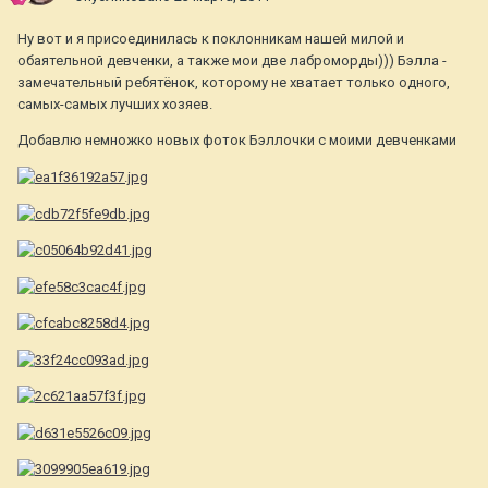
Ну вот и я присоединилась к поклонникам нашей милой и
обаятельной девченки, а также мои две лаброморды))) Бэлла -
замечательный ребятёнок, которому не хватает только одного,
самых-самых лучших хозяев.
Добавлю немножко новых фоток Бэллочки с моими девченками