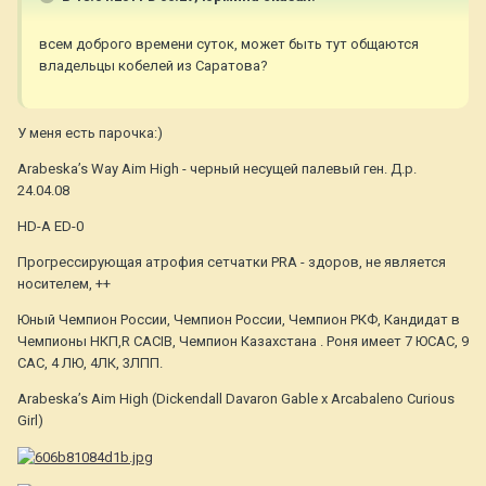
всем доброго времени суток, может быть тут общаются
владельцы кобелей из Саратова?
У меня есть парочка:)
Arabeska’s Way Aim High - черный несущей палевый ген. Д.р.
24.04.08
HD-A ED-0
Прогрессирующая атрофия сетчатки PRA - здоров, не является
носителем, ++
Юный Чемпион России, Чемпион России, Чемпион РКФ, Кандидат в
Чемпионы НКП,R CACIB, Чемпион Казахстана . Роня имеет 7 ЮСАС, 9
САС, 4 ЛЮ, 4ЛК, 3ЛПП.
Arabeska’s Aim High (Dickendall Davaron Gable x Arcabaleno Curious
Girl)