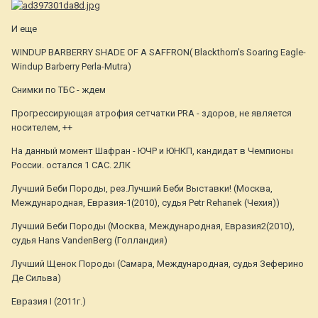
И еще
WINDUP BARBERRY SHADE OF A SAFFRON( Blackthorn's Soaring Eagle-
Windup Barberry Perla-Mutra)
Снимки по ТБС - ждем
Прогрессирующая атрофия сетчатки PRA - здоров, не является
носителем, ++
На данный момент Шафран - ЮЧР и ЮНКП, кандидат в Чемпионы
России. остался 1 САС. 2ЛК
Лучший Беби Породы, рез.Лучший Беби Выставки! (Москва,
Международная, Евразия-1(2010), судья Petr Rehanek (Чехия))
Лучший Беби Породы (Москва, Международная, Евразия2(2010),
судья Hans VandenBerg (Голландия)
Лучший Щенок Породы (Самара, Международная, судья Зеферино
Де Сильва)
Евразия I (2011г.)